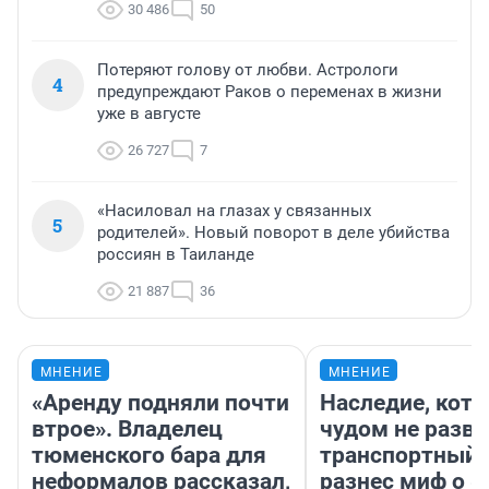
30 486
50
Потеряют голову от любви. Астрологи
4
предупреждают Раков о переменах в жизни
уже в августе
26 727
7
«Насиловал на глазах у связанных
5
родителей». Новый поворот в деле убийства
россиян в Таиланде
21 887
36
МНЕНИЕ
МНЕНИЕ
«Аренду подняли почти
Наследие, кото
втрое». Владелец
чудом не разва
тюменского бара для
транспортный 
неформалов рассказал,
разнес миф о 