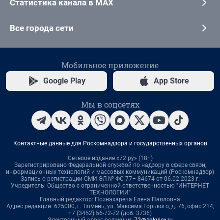
Статистика канала в MAX
Все города сети
Мобильное приложение
Google Play
App Store
Мы в соцсетях
Контактные данные для Роскомнадзора и государственных органов
Сетевое издание «72.ру» (18+)
Зарегистрировано Федеральной службой по надзору в сфере связи,
информационных технологий и массовых коммуникаций (Роскомнадзор)
Запись о регистрации СМИ ЭЛ № ФС 77– 84674 от 06.02.2023 г.
Учредитель: Общество с ограниченной ответственностью "ИНТЕРНЕТ
ТЕХНОЛОГИИ"
Главный редактор: Познахарева Елена Павловна
Адрес редакции: 625000, г. Тюмень, ул. Максима Горького, д. 76, офис 214,
+7 (3452) 56-72-72 (доб. 3736)