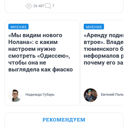
26 487
7
МНЕНИЕ
МНЕНИЕ
«Мы видим нового
«Аренду подня
Нолана»: с каким
втрое». Владел
настроем нужно
тюменского ба
смотреть «Одиссею»,
неформалов ра
чтобы она не
почему его за
выглядела как фиаско
Надежда Губарь
Евгений Пальян
РЕКОМЕНДУЕМ