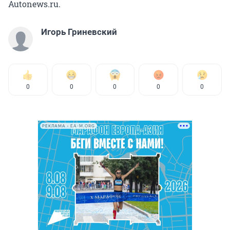
Autonews.ru.
Игорь Гриневский
0
0
0
0
0
РЕКЛАМА • EA-M.ORG