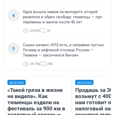
Одна вышла замуж за молодого, второй
4
развелся и обрел свободу: тюменцы — про
перемены в жизни после 40 лет
29 878
47
Сырье качают, НПЗ есть, а заправки пустые.
5
Почему в нефтяной столице России —
Тюмени — закончился бензин
29 794
298
МНЕНИЕ
МНЕНИЕ
«Такой грязи в жизни
Продашь за 300
не видела». Как
возьмут с 4000
тюменцы ездили на
нам готовит н
фестиваль за 900 км в
налоговый зако
топливный кризис —
коснется импор