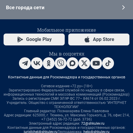
Все города сети
Мобильное приложение
Google Play
App Store
Мы в соцсетях
Контактные данные для Роскомнадзора и государственных органов
Сетевое издание «72.ру» (18+)
Зарегистрировано Федеральной службой по надзору в сфере связи,
информационных технологий и массовых коммуникаций (Роскомнадзор)
Запись о регистрации СМИ ЭЛ № ФС 77– 84674 от 06.02.2023 г.
Учредитель: Общество с ограниченной ответственностью "ИНТЕРНЕТ
ТЕХНОЛОГИИ"
Главный редактор: Познахарева Елена Павловна
Адрес редакции: 625000, г. Тюмень, ул. Максима Горького, д. 76, офис 214,
+7 (3452) 56-72-72 (доб. 3736)
Электронный адрес редакции:
72@shkulev.ru
Контактные данные для Роскомнадзора и государственных органов:
juristchel@shkulev.ru
Техподдержка:
help@shkulev.ru