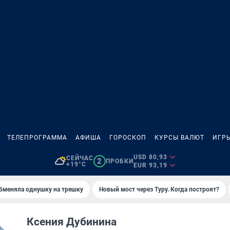
ТЕЛЕПРОГРАММА
АФИША
ГОРОСКОП
КУРСЫ ВАЛЮТ
ИГР
USD 80,93
СЕЙЧАС
2
ПРОБКИ
+19°C
EUR 93,19
бменяла однушку на трешку
Новый мост через Туру. Когда построят?
Ксения Дубинина