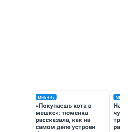
МНЕНИЕ
МНЕНИ
«Покупаешь кота в
Насле
мешке»: тюменка
чудом
рассказала, как на
транс
самом деле устроен
разне