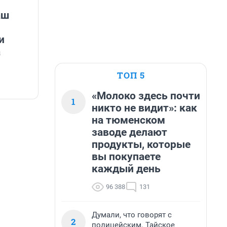
аш
и
а
ТОП 5
«Молоко здесь почти
1
никто не видит»: как
на тюменском
заводе делают
продукты, которые
вы покупаете
каждый день
96 388
131
Думали, что говорят с
2
полицейским. Тайское