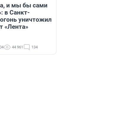
а, и мы бы сами
: в Санкт-
 огонь уничтожил
т «Лента»
:04
44 961
134