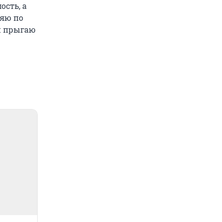
ость, а
ляю по
и прыгаю