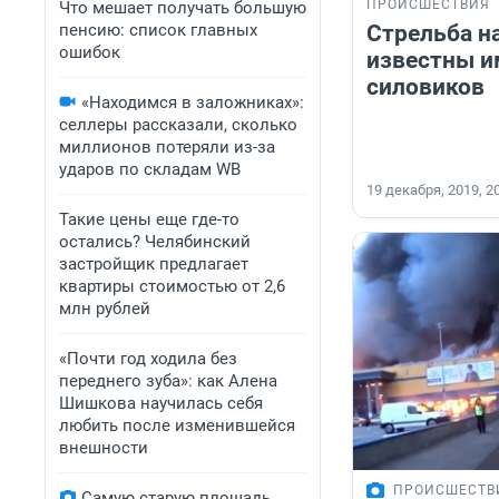
ПРОИСШЕСТВИЯ
Что мешает получать большую
пенсию: список главных
Стрельба на
ошибок
известны и
силовиков
«Находимся в заложниках»:
селлеры рассказали, сколько
миллионов потеряли из-за
ударов по складам WB
19 декабря, 2019, 2
Такие цены еще где-то
остались? Челябинский
застройщик предлагает
квартиры стоимостью от 2,6
млн рублей
«Почти год ходила без
переднего зуба»: как Алена
Шишкова научилась себя
любить после изменившейся
внешности
ПРОИСШЕСТВ
Самую старую площадь