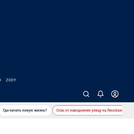
Ы
ZODY
Где начать новую жизнь?
Спас от наводнения улицу на Лесобазе
Д