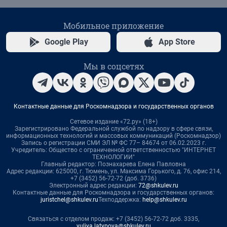
Мобильное приложение
Google Play
App Store
Мы в соцсетях
Контактные данные для Роскомнадзора и государственных органов
Сетевое издание «72.ру» (18+)
Зарегистрировано Федеральной службой по надзору в сфере связи,
информационных технологий и массовых коммуникаций (Роскомнадзор)
Запись о регистрации СМИ ЭЛ № ФС 77– 84674 от 06.02.2023 г.
Учредитель: Общество с ограниченной ответственностью "ИНТЕРНЕТ
ТЕХНОЛОГИИ"
Главный редактор: Познахарева Елена Павловна
Адрес редакции: 625000, г. Тюмень, ул. Максима Горького, д. 76, офис 214,
+7 (3452) 56-72-72 (доб. 3736)
Электронный адрес редакции:
72@shkulev.ru
Контактные данные для Роскомнадзора и государственных органов:
juristchel@shkulev.ru
Техподдержка:
help@shkulev.ru
Связаться с отделом продаж: +7 (3452) 56-72-72 доб. 3335,
yuliya.latypova@shkulev.ru