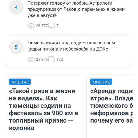
Потеряют голову от любви. Астрологи
4
предупреждают Раков о переменах в жизни
уже в августе
26 577
7
Тюмень уходит под воду — показываем
5
кадры потопа с небоскреба на ДОКе
23 875
172
МНЕНИЕ
МНЕНИЕ
«Такой грязи в жизни
«Аренду подня
не видела». Как
втрое». Владел
тюменцы ездили на
тюменского ба
фестиваль за 900 км в
неформалов ра
топливный кризис —
почему его за
колонка