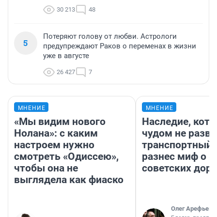
30 213
48
Потеряют голову от любви. Астрологи
5
предупреждают Раков о переменах в жизни
уже в августе
26 427
7
МНЕНИЕ
МНЕНИЕ
«Мы видим нового
Наследие, кото
Нолана»: с каким
чудом не разва
настроем нужно
транспортный 
смотреть «Одиссею»,
разнес миф о 
чтобы она не
советских доро
выглядела как фиаско
Олег Арефьев