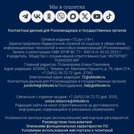
Мы в соцсетях
Контактные данные для Роскомнадзора и государственных органов
Сетевое издание «72.ру» (18+)
Зарегистрировано Федеральной службой по надзору в сфере связи,
информационных технологий и массовых коммуникаций (Роскомнадзор)
Запись о регистрации СМИ ЭЛ № ФС 77– 84674 от 06.02.2023 г.
Учредитель: Общество с ограниченной ответственностью "ИНТЕРНЕТ
ТЕХНОЛОГИИ"
Главный редактор: Познахарева Елена Павловна
Адрес редакции: 625000, г. Тюмень, ул. Максима Горького, д. 76, офис 214,
+7 (3452) 56-72-72 (доб. 3736)
Электронный адрес редакции:
72@shkulev.ru
Контактные данные для Роскомнадзора и государственных органов:
juristchel@shkulev.ru
Техподдержка:
help@shkulev.ru
Связаться с отделом продаж: +7 (3452) 56-72-72 доб. 3335,
yuliya.latypova@shkulev.ru
Редакция сайта не несет ответственности за достоверность
информации, содержащейся в рекламных объявлениях.
Особенности эксплуатации (использования) веб-портала регулируются:
Руководством пользователя
Описанием функциональных характеристик ПО
Условиями использования веб-портала и политикой