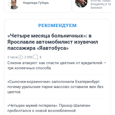
Блогер, предпри
Надежда Губарь
владелец в тра
бизнесе
РЕКОМЕНДУЕМ
«Четыре месяца больничных»: в
Ярославле автомобилист изувечил
пассажира «Яавтобуса»
2 часа
2 009
8
Слизни атакуют: как спасти цветник от вредителей —
три копеечных способа
«Сыночки-корзиночки» заполонили Екатеринбург:
почему уральские парни массово оставили жен без
цветов
«Четырех мужей потеряла»: Прохор Шаляпин
проболтался о новой возлюбленной