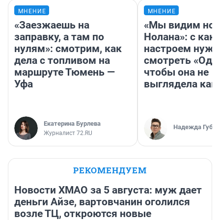
МНЕНИЕ
МНЕНИЕ
«Заезжаешь на
«Мы видим нов
заправку, а там по
Нолана»: с как
нулям»: смотрим, как
настроем нужн
дела с топливом на
смотреть «Оди
маршруте Тюмень —
чтобы она не
Уфа
выглядела как
Екатерина Бурлева
Надежда Губар
Журналист 72.RU
РЕКОМЕНДУЕМ
Новости ХМАО за 5 августа: муж дает
деньги Айзе, вартовчанин оголился
возле ТЦ, откроются новые