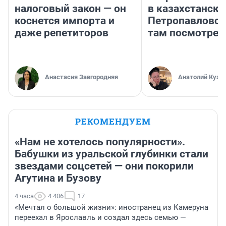
налоговый закон — он
в казахстански
коснется импорта и
Петропавловск
даже репетиторов
там посмотрет
Анастасия Завгородняя
Анатолий Кузн
РЕКОМЕНДУЕМ
«Нам не хотелось популярности».
Бабушки из уральской глубинки стали
звездами соцсетей — они покорили
Агутина и Бузову
4 часа
4 406
17
«Мечтал о большой жизни»: иностранец из Камеруна
переехал в Ярославль и создал здесь семью —