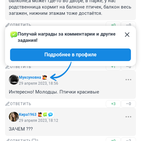
балконе,а может где-то во дворе, в парке, у нас 
родственница кормит на балконе птичек, балкон весь 
загажен, нижним этажам тоже достаётся.
+0
–0
ОТВЕТИТЬ
Получай награды за комментарии и другие 
Гость
29 апреля 2023, 20:03
задания!
Добрые люди, вы помогли и вам помогут. А то только 
Подробнее в профиле
и слышно от жлобов убить, да усыпить.
+1
–0
ОТВЕТИТЬ
Муксуновна
29 апреля 2023, 18:56
Интересно! Молодцы. Птички красивые
+3
–0
ОТВЕТИТЬ
Кира1963
29 апреля 2023, 18:12
ЗАЧЕМ ???
+0
–2