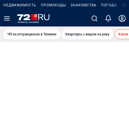
НЕДВИЖИМОСТЬ
ПРОМОКОДЫ
ЗНАКОМСТВА
ПОГОДА
ТЕ
ЧП на аттракционах в Тюмени
Квартиры с видом на реку
Какая