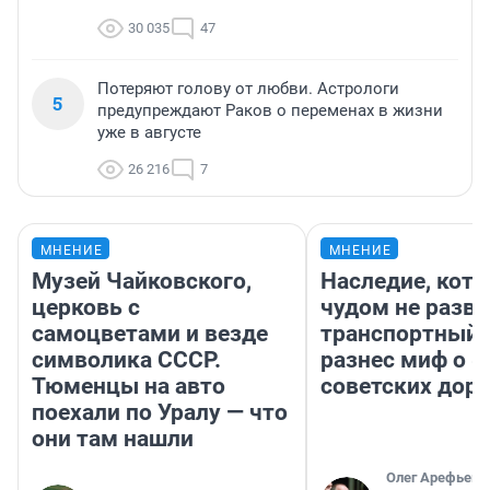
30 035
47
Потеряют голову от любви. Астрологи
5
предупреждают Раков о переменах в жизни
уже в августе
26 216
7
МНЕНИЕ
МНЕНИЕ
Музей Чайковского,
Наследие, кото
церковь с
чудом не разва
самоцветами и везде
транспортный 
символика СССР.
разнес миф о 
Тюменцы на авто
советских доро
поехали по Уралу — что
они там нашли
Олег Арефьев