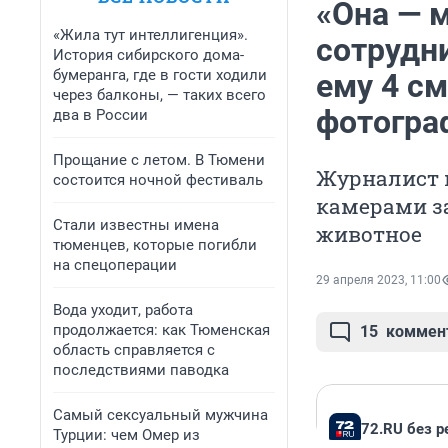
«Она — 
«Жила тут интеллигенция».
сотрудни
История сибирского дома-
бумеранга, где в гости ходили
ему 4 с
через балконы, — таких всего
фотогра
два в России
Прощание с летом. В Тюмени
Журналист 
состоится ночной фестиваль
камерами з
Стали известны имена
животное
тюменцев, которые погибли
на спецоперации
29 апреля 2023, 11:00
Вода уходит, работа
продолжается: как Тюменская
15
коммен
область справляется с
последствиями паводка
Самый сексуальный мужчина
72.RU без 
Турции: чем Омер из