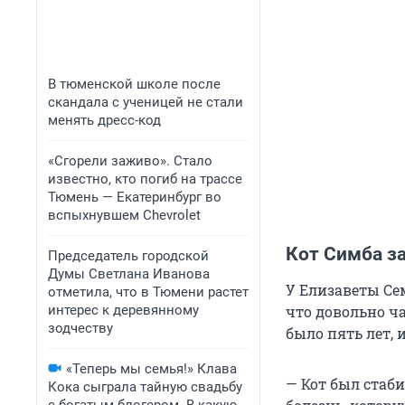
В тюменской школе после
скандала с ученицей не стали
менять дресс-код
«Сгорели заживо». Стало
известно, кто погиб на трассе
Тюмень — Екатеринбург во
вспыхнувшем Chevrolet
Кот Симба з
Председатель городской
Думы Светлана Иванова
У Елизаветы Се
отметила, что в Тюмени растет
интерес к деревянному
что довольно ча
зодчеству
было пять лет, 
«Теперь мы семья!» Клава
— Кот был стаб
Кока сыграла тайную свадьбу