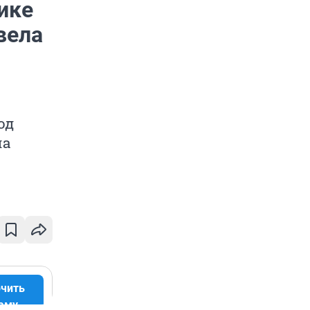
ике
вела
од
ла
чить
аму