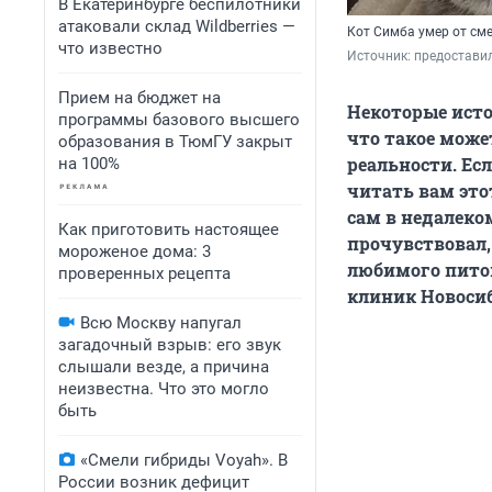
В Екатеринбурге беспилотники
атаковали склад Wildberries —
Кот Симба умер от см
что известно
Источник: 
предостави
Прием на бюджет на
Некоторые исто
программы базового высшего
что такое може
образования в ТюмГУ закрыт
реальности. Ес
на 100%
читать вам это
сам в недалеко
Как приготовить настоящее
прочувствовал,
мороженое дома: 3
любимого пито
проверенных рецепта
клиник Новосиб
Всю Москву напугал
загадочный взрыв: его звук
слышали везде, а причина
неизвестна. Что это могло
быть
«Смели гибриды Voyah». В
России возник дефицит