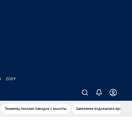
Ы
ZODY
Тюменец показал паводок с высоты
Заявление водоканала про запа