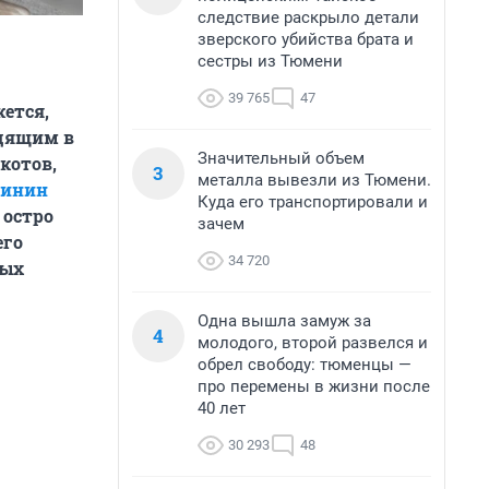
следствие раскрыло детали
зверского убийства брата и
сестры из Тюмени
39 765
47
ется,
одящим в
Значительный объем
котов,
3
металла вывезли из Тюмени.
линин
Куда его транспортировали и
 остро
зачем
его
34 720
ных
Одна вышла замуж за
4
молодого, второй развелся и
обрел свободу: тюменцы —
про перемены в жизни после
40 лет
30 293
48