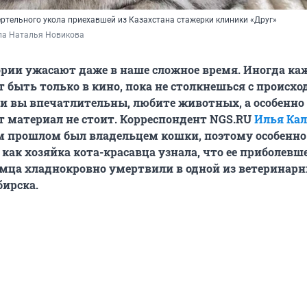
ертельного укола приехавшей из Казахстана стажерки клиники «Друг»
ла Наталья Новикова
рии ужасают даже в наше сложное время. Иногда каж
т быть только в кино, пока не столкнешься с происх
ли вы впечатлительны, любите животных, а особенно 
т материал не стоит. Корреспондент NGS.RU
Илья Ка
м прошлом был владельцем кошки, поэтому особенно
 как хозяйка кота-красавца узнала, что ее приболевш
мца хладнокровно умертвили в одной из ветеринар
ирска.