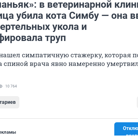
маньяк»: в ветеринарной клин
ца убила кота Симбу — она в
мертельных укола и
фировала труп
нашел симпатичную стажерку, которая п
а спиной врача явно намеренно умертви
10 764
тариев
Отклю
рекламы
рекл