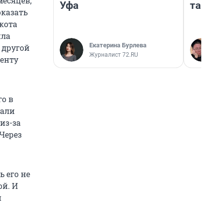
месяцев,
Уфа
там п
оказать
 кота
ила
Екатерина Бурлева
 другой
Журналист 72.RU
денту
го в
лали
из-за
 Через
 его не
ой. И
и