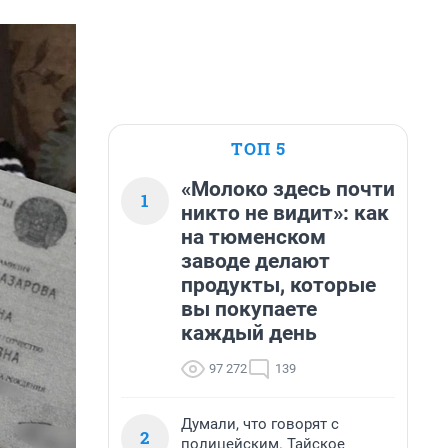
ТОП 5
«Молоко здесь почти
1
никто не видит»: как
на тюменском
заводе делают
продукты, которые
вы покупаете
каждый день
97 272
139
Думали, что говорят с
2
полицейским. Тайское