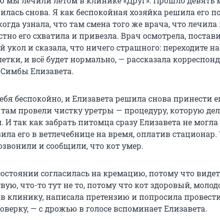
ую мы лечили летом в клинике «Друг». Прошло девять 
илась снова. Я как беспокойная хозяйка решила его п
когда узнала, что там смена того же врача, что лечила
стно его схватила и привезла. Врач осмотрела, постав
укол и сказала, что ничего страшного: переходите на
летки, и всё будет нормально, — рассказала корреспон
 Симбы Елизавета.
ебя беспокойно, и Елизавета решила снова принести е
 там провели чистку уретры — процедуру, которую де
И так как забрать питомца сразу Елизавета не могла 
вила его в ветлечебнице на время, оплатив стационар.
озвонили и сообщили, что кот умер.
остоянии согласилась на кремацию, потому что видеть
вую, что-то тут не то, потому что кот здоровый, молод
 в клинику, написала претензию и попросила провест
верку, — с дрожью в голосе вспоминает Елизавета.