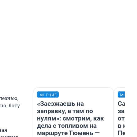
МНЕНИЕ
МНЕНИ
лезнью,
«Заезжаешь на
Самая
но. Коту
заправку, а там по
загра
нулям»: смотрим, как
отпра
дела с топливом на
в каз
ная
маршруте Тюмень —
Петро