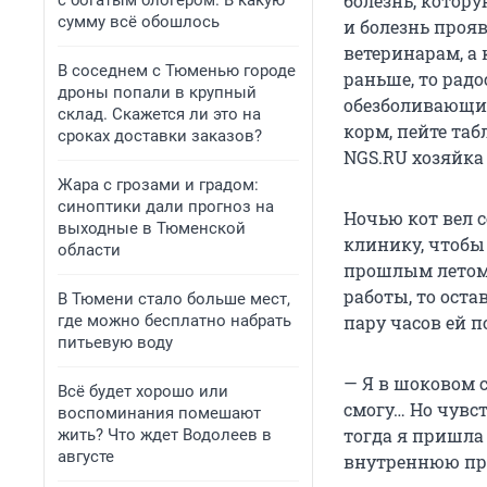
болезнь, котор
с богатым блогером. В какую
сумму всё обошлось
и болезнь прояв
ветеринарам, а 
В соседнем с Тюменью городе
раньше, то радо
дроны попали в крупный
обезболивающий 
склад. Скажется ли это на
корм, пейте таб
сроках доставки заказов?
NGS.RU хозяйка
Жара с грозами и градом:
синоптики дали прогноз на
Ночью кот вел с
выходные в Тюменской
клинику, чтобы
области
прошлым летом. 
работы, то оста
В Тюмени стало больше мест,
где можно бесплатно набрать
пару часов ей п
питьевую воду
— Я в шоковом с
Всё будет хорошо или
смогу… Но чувст
воспоминания помешают
тогда я пришла
жить? Что ждет Водолеев в
августе
внутреннюю про