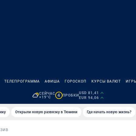
ТЕЛЕПРОГРАММА
АФИША
ГОРОСКОП
КУРСЫ ВАЛЮТ
ИГР
USD 81,41
СЕЙЧАС
4
ПРОБКИ
+19°C
EUR 94,06
еку
Открыли новую развязку в Тюмени
Где начать новую жизнь?
ЗИВ