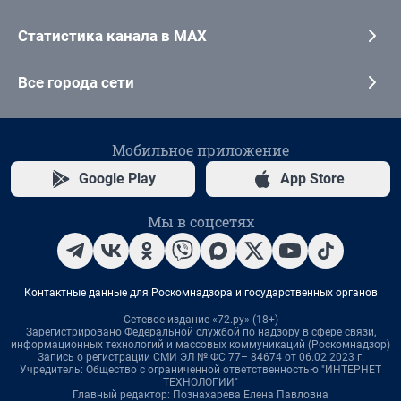
Статистика канала в MAX
Все города сети
Мобильное приложение
Google Play
App Store
Мы в соцсетях
Контактные данные для Роскомнадзора и государственных органов
Сетевое издание «72.ру» (18+)
Зарегистрировано Федеральной службой по надзору в сфере связи,
информационных технологий и массовых коммуникаций (Роскомнадзор)
Запись о регистрации СМИ ЭЛ № ФС 77– 84674 от 06.02.2023 г.
Учредитель: Общество с ограниченной ответственностью "ИНТЕРНЕТ
ТЕХНОЛОГИИ"
Главный редактор: Познахарева Елена Павловна