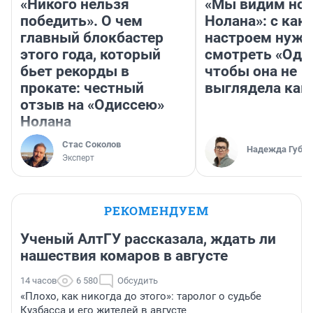
«Никого нельзя
«Мы видим нов
победить». О чем
Нолана»: с как
главный блокбастер
настроем нужн
этого года, который
смотреть «Оди
бьет рекорды в
чтобы она не
прокате: честный
выглядела как
отзыв на «Одиссею»
Нолана
Стас Соколов
Надежда Губар
Эксперт
РЕКОМЕНДУЕМ
Ученый АлтГУ рассказала, ждать ли
нашествия комаров в августе
14 часов
6 580
Обсудить
«Плохо, как никогда до этого»: таролог о судьбе
Кузбасса и его жителей в августе