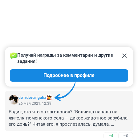
Получай награды за комментарии и другие 
задания!
Подробнее в профиле
КОММЕНТАРИИ
16
demidovaingulia
26 мая 2021, 12:39
Радик, это что за заголовок? "Волчица напала на 
жителя тюменского села — дикое животное зарубила 
его дочь?" Читая его, я прослезилась, думала, 
волчица дочь зарубила.... Хотя бы вдумывайтесь, что 
+4
–0
пишете. И не поняла, кто ударил мужика по голове, 