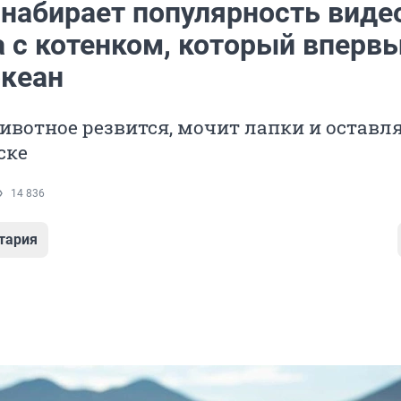
 набирает популярность виде
 с котенком, который вперв
океан
ивотное резвится, мочит лапки и оставл
ске
14 836
тария