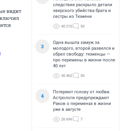
следствие раскрыло детали
зверского убийства брата и
вые видит
сестры из Тюмени
 включил
яется
40 210
50
Одна вышла замуж за
3
молодого, второй развелся и
п
обрел свободу: тюменцы —
про перемены в жизни после
40 лет
30 462
50
Потеряют голову от любви.
4
Астрологи предупреждают
Раков о переменах в жизни
уже в августе
26 696
7