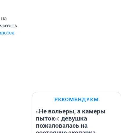
 на
очитать
няются
РЕКОМЕНДУЕМ
«Не вольеры, а камеры
пыток»: девушка
пожаловалась на
состояние экопарка