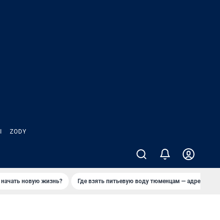
Ы
ZODY
 начать новую жизнь?
Где взять питьевую воду тюменцам — адреса