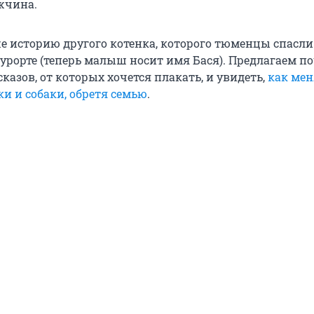
жчина.
е историю другого котенка, которого тюменцы спасли
рорте (теперь малыш носит имя Бася). Предлагаем п
сказов, от которых хочется плакать, и увидеть,
как ме
и и собаки, обретя семью
.