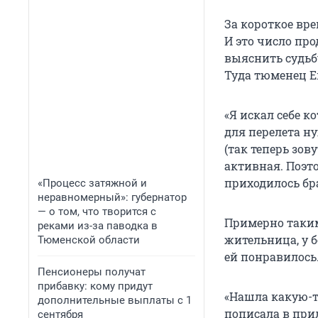
За короткое вр
И это число про
выяснить судьбу
Туда тюменец Е
«Я искал себе к
для перелета н
(так теперь зов
активная. Поэто
приходилось бра
«Процесс затяжной и
неравномерный»: губернатор
— о том, что творится с
Примерно таким
реками из-за паводка в
жительница, у б
Тюменской области
ей понравилось
Пенсионеры получат
прибавку: кому придут
«Нашла какую-то
дополнительные выплаты с 1
пописала в при
сентября