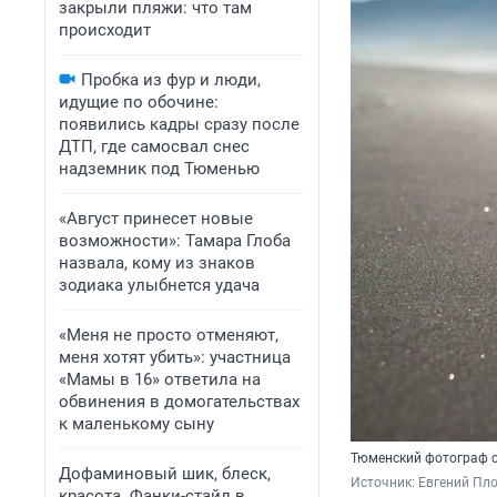
закрыли пляжи: что там
происходит
Пробка из фур и люди,
идущие по обочине:
появились кадры сразу после
ДТП, где самосвал снес
надземник под Тюменью
«Август принесет новые
возможности»: Тамара Глоба
назвала, кому из знаков
зодиака улыбнется удача
«Меня не просто отменяют,
меня хотят убить»: участница
«Мамы в 16» ответила на
обвинения в домогательствах
к маленькому сыну
Тюменский фотограф сн
Дофаминовый шик, блеск,
Источник: 
Евгений Пл
красота. Фанки-стайл в