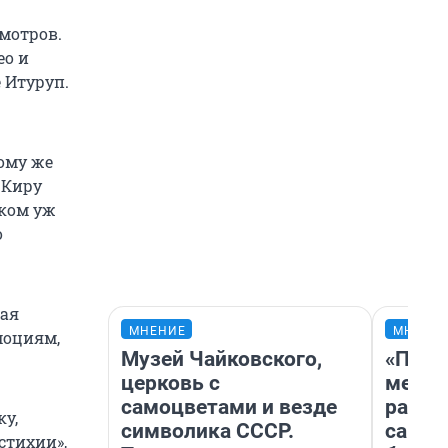
мотров.
ео и
 Итуруп.
тому же
 Киру
шком уж
о
ная
МНЕНИЕ
МНЕНИ
моциям,
Музей Чайковского,
«Поку
церковь с
мешке
самоцветами и везде
расска
ку,
символика СССР.
самом
стихии»,