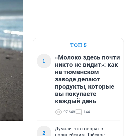
ТОП 5
«Молоко здесь почти
1
никто не видит»: как
на тюменском
заводе делают
продукты, которые
вы покупаете
каждый день
97 648
144
Думали, что говорят с
2
полицейским. Тайское