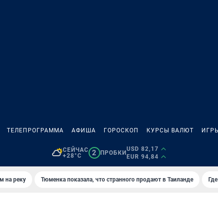
ТЕЛЕПРОГРАММА
АФИША
ГОРОСКОП
КУРСЫ ВАЛЮТ
ИГР
USD 82,17
СЕЙЧАС
2
ПРОБКИ
+28°C
EUR 94,84
м на реку
Тюменка показала, что странного продают в Таиланде
Где