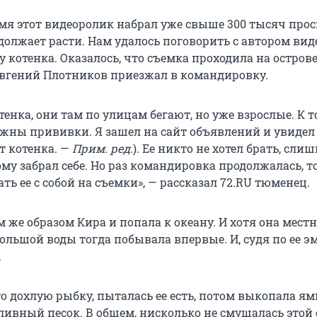
емя этот видеоролик набрал уже свыше 300 тысяч прос
должает расти. Нам удалось поговорить с автором вид
 котенка. Оказалось, что съемка проходила на острове
вгений Плотников приезжал в командировку.
отенка, они там по улицам бегают, но уже взрослые. К 
ужны прививки. Я зашел на сайт объявлений и увидел
ут котенка. —
Прим. ред.
). Ее никто не хотел брать, сли
му забрал себе. Но раз командировка продолжалась, т
ть ее с собой на съемки», — рассказал 72.RU тюменец.
 же образом Кира и попала к океану. И хотя она мест
ольшой воды тогда побывала впервые. И, судя по ее э
.
 дохлую рыбку, пыталась ее есть, потом выкопала ям
ливный песок. В общем, нисколько не смущалась этой 