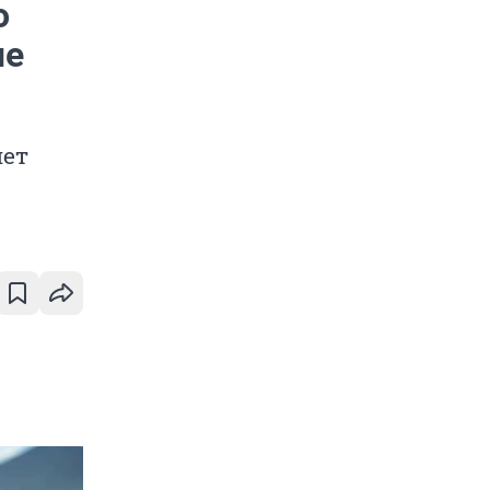
о
ые
яет