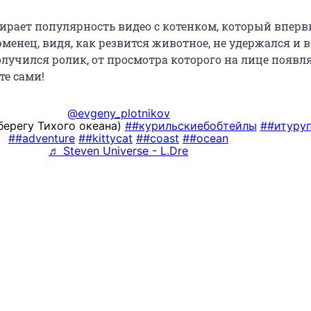
бирает популярность видео с котенком, который впер
юменец, видя, как резвится животное, не удержался и
олучился ролик, от просмотра которого на лице появл
те сами!
@evgeny_plotnikov
берегу Тихого океана)
##курильскиебобтейлы
##итуру
##adventure
##kittycat
##coast
##ocean
♬ Steven Universe - L.Dre