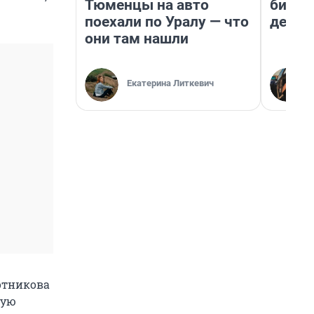
Тюменцы на авто
бизне
поехали по Уралу — что
дешев
они там нашли
Екатерина Литкевич
отникова
вую