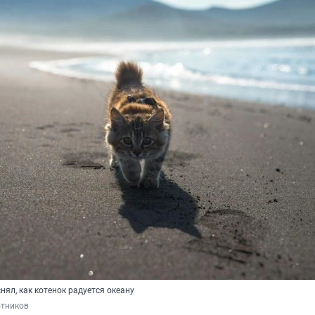
ял, как котенок радуется океану
отников