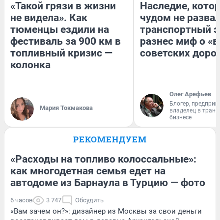
«Такой грязи в жизни
Наследие, кото
не видела». Как
чудом не разва
тюменцы ездили на
транспортный э
фестиваль за 900 км в
разнес миф о «
топливный кризис —
советских доро
колонка
Олег Арефьев
Блогер, предприн
Мария Токмакова
владелец в тран
бизнесе
РЕКОМЕНДУЕМ
«Расходы на топливо колоссальные»:
как многодетная семья едет на
автодоме из Барнаула в Турцию — фото
6 часов
3 747
Обсудить
«Вам зачем он?»: дизайнер из Москвы за свои деньги