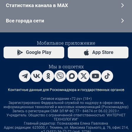
Статистика канала в MAX
Все города сети
Мобильное приложение
Google Play
App Store
Мы в соцсетях
Контактные данные для Роскомнадзора и государственных органов
Сетевое издание «72.ру» (18+)
Зарегистрировано Федеральной службой по надзору в сфере связи,
информационных технологий и массовых коммуникаций (Роскомнадзор)
Запись о регистрации СМИ ЭЛ № ФС 77– 84674 от 06.02.2023 г.
Учредитель: Общество с ограниченной ответственностью "ИНТЕРНЕТ
ТЕХНОЛОГИИ"
Главный редактор: Познахарева Елена Павловна
Адрес редакции: 625000, г. Тюмень, ул. Максима Горького, д. 76, офис 214,
+7 (3452) 56-72-72 (доб. 3736)