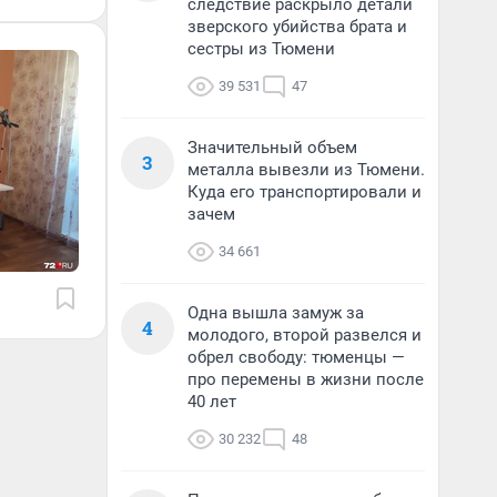
следствие раскрыло детали
зверского убийства брата и
сестры из Тюмени
39 531
47
Значительный объем
3
металла вывезли из Тюмени.
Куда его транспортировали и
зачем
34 661
Одна вышла замуж за
4
молодого, второй развелся и
обрел свободу: тюменцы —
про перемены в жизни после
40 лет
30 232
48