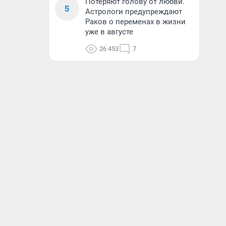
Потеряют голову от любви.
5
Астрологи предупреждают
Раков о переменах в жизни
уже в августе
26 453
7