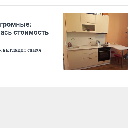
огромные:
лась стоимость
ак выглядит самая