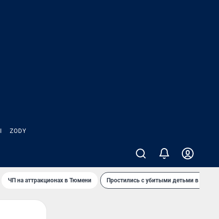
Ы
ZODY
ЧП на аттракционах в Тюмени
Простились с убитыми детьми в Таила