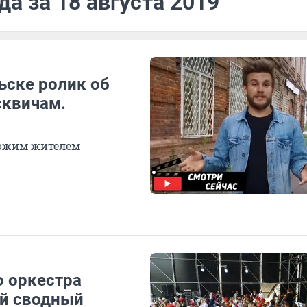
а за 18 августа 2019
ьске ролик об
сквичам.
хожим жителем
 оркестра
й сводный