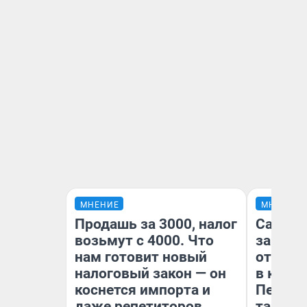
МНЕНИЕ
МНЕНИЕ
Продашь за 3000, налог
Самая 
возьмут с 4000. Что
загран
нам готовит новый
отправ
налоговый закон — он
в каза
коснется импорта и
Петроп
даже репетиторов
там по