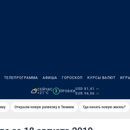
ТЕЛЕПРОГРАММА
АФИША
ГОРОСКОП
КУРСЫ ВАЛЮТ
ИГР
USD 81,41
СЕЙЧАС
3
ПРОБКИ
+21°C
EUR 94,06
еку
Открыли новую развязку в Тюмени
Где начать новую жизнь?