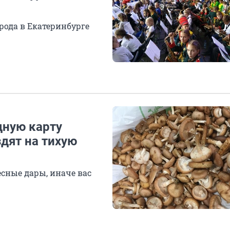
рода в Екатеринбурге
дную карту
дят на тихую
есные дары, иначе вас