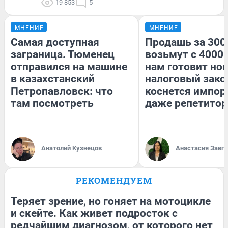
19 853
5
МНЕНИЕ
МНЕНИЕ
Самая доступная
Продашь за 3000
заграница. Тюменец
возьмут с 4000.
отправился на машине
нам готовит но
в казахстанский
налоговый зако
Петропавловск: что
коснется импор
там посмотреть
даже репетитор
Анатолий Кузнецов
Анастасия Завг
РЕКОМЕНДУЕМ
Теряет зрение, но гоняет на мотоцикле
и скейте. Как живет подросток с
редчайшим диагнозом, от которого нет