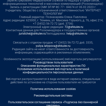
Зарегистрировано Федеральной службой по надзору в сфере связи,
информационных технологий и массовых коммуникаций (Роскомнадзор)
Запись о регистрации СМИ ЭЛ № ФС 77– 84674 от 06.02.2023 г.
Учредитель: Общество с ограниченной ответственностью "ИНТЕРНЕТ
ТЕХНОЛОГИИ"
Главный редактор: Познахарева Елена Павловна
Адрес редакции: 625000, г. Тюмень, ул. Максима Горького, д. 76, офис 214,
+7 (3452) 56-72-72 (доб. 3736)
Электронный адрес редакции:
72@shkulev.ru
Контактные данные для Роскомнадзора и государственных органов:
juristchel@shkulev.ru
Техподдержка:
help@shkulev.ru
Связаться с отделом продаж: +7 (3452) 56-72-72 доб. 3335,
yuliya.latypova@shkulev.ru
Редакция сайта не несет ответственности за достоверность
информации, содержащейся в рекламных объявлениях.
Особенности эксплуатации (использования) веб-портала регулируются:
Руководством пользователя
Описанием функциональных характеристик ПО
Условиями использования веб-портала и политикой
конфиденциальности персональных данных
Веб-портал распространяется в виде интернет-сервиса, специальные
действия по установке на стороне пользователя не требуются
Политика использования cookies
Рекомендательные системы
Пользовательское соглашение сервиса «Подписка без баннерной
рекламы»