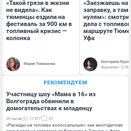
«Такой грязи в жизни
«Заезжаешь на
не видела». Как
заправку, а там 
тюменцы ездили на
нулям»: смотри
фестиваль за 900 км в
дела с топливом
топливный кризис —
маршруте Тюме
колонка
Уфа
Екатерина Бурле
Мария Токмакова
Журналист 72.RU
РЕКОМЕНДУЕМ
Участницу шоу «Мама в 16» из
Волгограда обвинили в
домогательствах к младенцу
20 часов
17 977
27
«Расходы на топливо колоссальные»: как многодетная
семья едет на автодоме из Барнаула в Турцию — фото