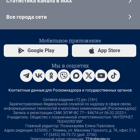
Статистика канала в MAX
Все города сети
Мобильное приложение
Google Play
App Store
Мы в соцсетях
Контактные данные для Роскомнадзора и государственных органов
Сетевое издание «72.ру» (18+)
Зарегистрировано Федеральной службой по надзору в сфере связи,
информационных технологий и массовых коммуникаций (Роскомнадзор)
Запись о регистрации СМИ ЭЛ № ФС 77– 84674 от 06.02.2023 г.
Учредитель: Общество с ограниченной ответственностью "ИНТЕРНЕТ
ТЕХНОЛОГИИ"
Главный редактор: Познахарева Елена Павловна
Адрес редакции: 625000, г. Тюмень, ул. Максима Горького, д. 76, офис 214,
+7 (3452) 56-72-72 (доб. 3736)
Электронный адрес редакции:
72@shkulev.ru