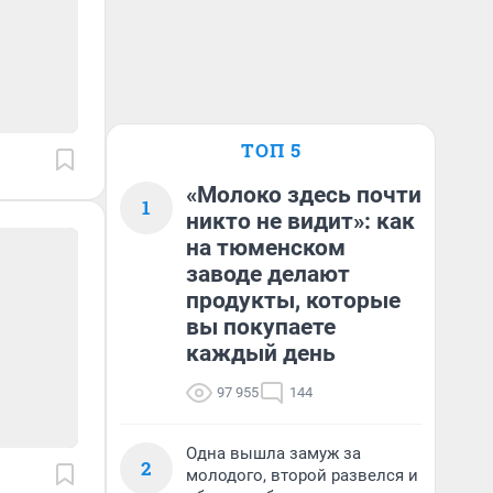
ТОП 5
«Молоко здесь почти
1
никто не видит»: как
на тюменском
заводе делают
продукты, которые
вы покупаете
каждый день
97 955
144
Одна вышла замуж за
2
молодого, второй развелся и