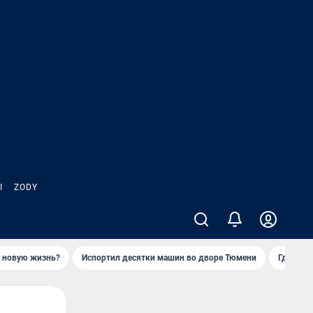
Ы
ZODY
ь новую жизнь?
Испортил десятки машин во дворе Тюмени
Где взя