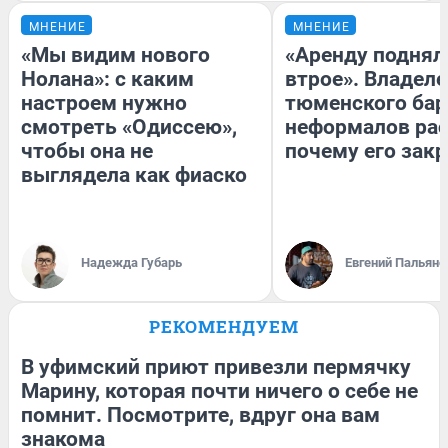
МНЕНИЕ
МНЕНИЕ
«Мы видим нового
«Аренду поднял
Нолана»: с каким
втрое». Владел
настроем нужно
тюменского бар
смотреть «Одиссею»,
неформалов рас
чтобы она не
почему его зак
выглядела как фиаско
Надежда Губарь
Евгений Пальяно
РЕКОМЕНДУЕМ
В уфимский приют привезли пермячку
Марину, которая почти ничего о себе не
помнит. Посмотрите, вдруг она вам
знакома