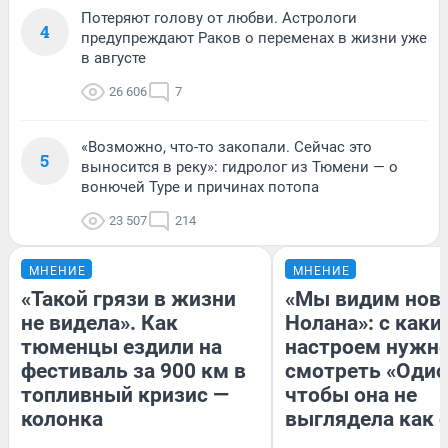
Потеряют голову от любви. Астрологи
4
предупреждают Раков о переменах в жизни уже
в августе
26 606
7
«Возможно, что-то закопали. Сейчас это
5
выносится в реку»: гидролог из Тюмени — о
вонючей Туре и причинах потопа
23 507
214
МНЕНИЕ
МНЕНИЕ
«Такой грязи в жизни
«Мы видим нов
не видела». Как
Нолана»: с каки
тюменцы ездили на
настроем нужн
фестиваль за 900 км в
смотреть «Одис
топливный кризис —
чтобы она не
колонка
выглядела как 