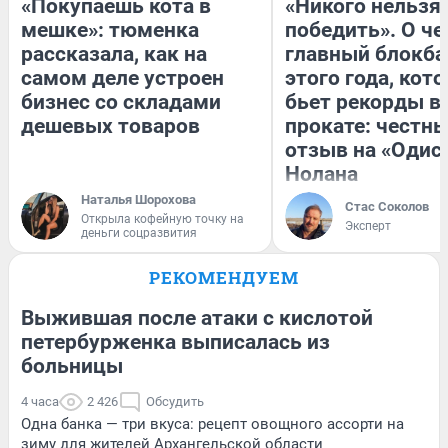
«Покупаешь кота в
«Никого нельзя
мешке»: тюменка
победить». О ч
рассказала, как на
главный блокба
самом деле устроен
этого года, кот
бизнес со складами
бьет рекорды в
дешевых товаров
прокате: честн
отзыв на «Одис
Нолана
Наталья Шорохова
Стас Соколов
Открыла кофейную точку на
Эксперт
деньги соцразвития
РЕКОМЕНДУЕМ
Выжившая после атаки с кислотой
петербурженка выписалась из
больницы
4 часа
2 426
Обсудить
Одна банка — три вкуса: рецепт овощного ассорти на
зиму для жителей Архангельской области