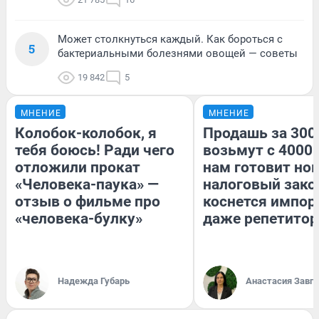
Может столкнуться каждый. Как бороться с
5
бактериальными болезнями овощей — советы
19 842
5
МНЕНИЕ
МНЕНИЕ
Колобок-колобок, я
Продашь за 3000
тебя боюсь! Ради чего
возьмут с 4000.
отложили прокат
нам готовит но
«Человека-паука» —
налоговый зако
отзыв о фильме про
коснется импор
«человека-булку»
даже репетитор
Надежда Губарь
Анастасия Завг