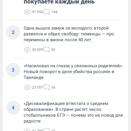
покупаете каждый день
97 956
144
Одна вышла замуж за молодого, второй
2
развелся и обрел свободу: тюменцы — про
перемены в жизни после 40 лет
30 609
50
«Насиловал на глазах у связанных родителей».
3
Новый поворот в деле убийства россиян в
Таиланде
23 057
36
«Дисквалификация аттестата о среднем
4
образовании». В стране растет число
стобалльников ЕГЭ — почему это не повод для
радости
21 785
16