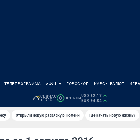
ТЕЛЕПРОГРАММА
АФИША
ГОРОСКОП
КУРСЫ ВАЛЮТ
ИГР
USD 82,17
СЕЙЧАС
0
ПРОБКИ
+17°C
EUR 94,84
еку
Открыли новую развязку в Тюмени
Где начать новую жизнь?