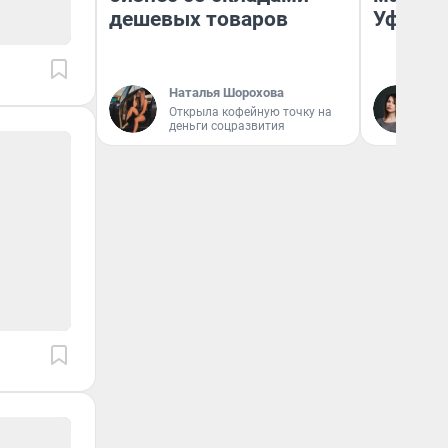
дешевых товаров
Уфа
Наталья Шорохова
Ек
Открыла кофейную точку на
Жу
деньги соцразвития