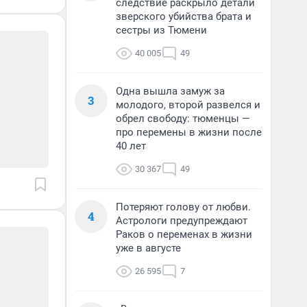
следствие раскрыло детали
зверского убийства брата и
сестры из Тюмени
40 005
49
Одна вышла замуж за
3
молодого, второй развелся и
обрел свободу: тюменцы —
про перемены в жизни после
40 лет
30 367
49
Потеряют голову от любви.
4
Астрологи предупреждают
Раков о переменах в жизни
уже в августе
26 595
7