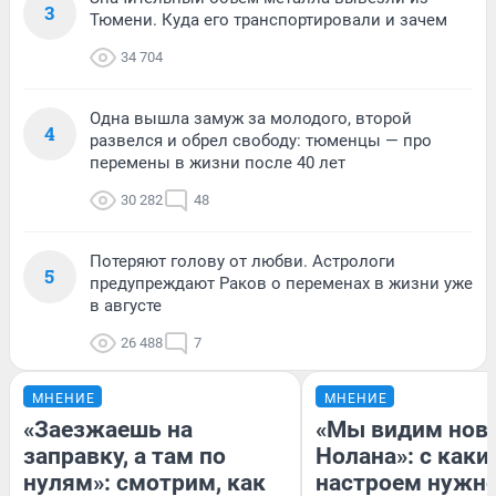
3
Тюмени. Куда его транспортировали и зачем
34 704
Одна вышла замуж за молодого, второй
4
развелся и обрел свободу: тюменцы — про
перемены в жизни после 40 лет
30 282
48
Потеряют голову от любви. Астрологи
5
предупреждают Раков о переменах в жизни уже
в августе
26 488
7
МНЕНИЕ
МНЕНИЕ
«Заезжаешь на
«Мы видим нов
заправку, а там по
Нолана»: с каки
нулям»: смотрим, как
настроем нужн