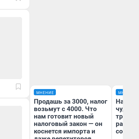
МНЕНИЕ
МНЕНИЕ
Продашь за 3000, налог
Наслед
возьмут с 4000. Что
чудом 
нам готовит новый
трансп
налоговый закон — он
разнес
коснется импорта и
советс
даже репетиторов