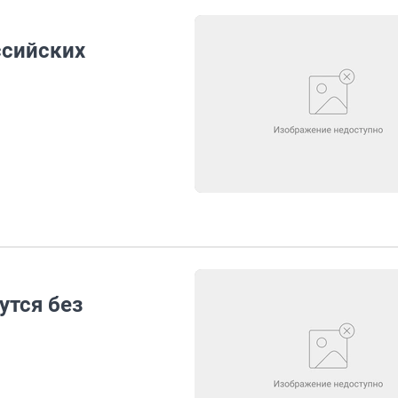
ссийских
утся без