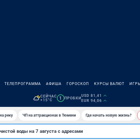
ТЕЛЕПРОГРАММА
АФИША
ГОРОСКОП
КУРСЫ ВАЛЮТ
ИГР
USD 81,41
СЕЙЧАС
1
ПРОБКИ
+15°C
EUR 94,06
на реку
ЧП на аттракционах в Тюмени
Где начать новую жизнь?
чистой воды на 7 августа с адресами