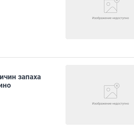
ичин запаха
ино