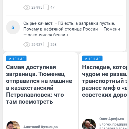
29 995
47
Сырье качают, НПЗ есть, а заправки пустые.
5
Почему в нефтяной столице России — Тюмени
— закончился бензин
29 927
298
МНЕНИЕ
МНЕНИЕ
Самая доступная
Наследие, кото
заграница. Тюменец
чудом не разва
отправился на машине
транспортный э
в казахстанский
разнес миф о «
Петропавловск: что
советских доро
там посмотреть
Олег Арефьев
Блогер, предприн
Анатолий Кузнецов
владелец в тран