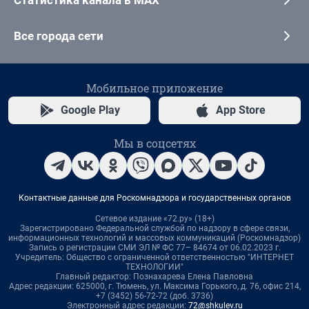
Статистика канала в MAX
Все города сети
Мобильное приложение
Google Play
App Store
Мы в соцсетях
Контактные данные для Роскомнадзора и государственных органов
Сетевое издание «72.ру» (18+)
Зарегистрировано Федеральной службой по надзору в сфере связи,
информационных технологий и массовых коммуникаций (Роскомнадзор)
Запись о регистрации СМИ ЭЛ № ФС 77– 84674 от 06.02.2023 г.
Учредитель: Общество с ограниченной ответственностью "ИНТЕРНЕТ
ТЕХНОЛОГИИ"
Главный редактор: Познахарева Елена Павловна
Адрес редакции: 625000, г. Тюмень, ул. Максима Горького, д. 76, офис 214,
+7 (3452) 56-72-72 (доб. 3736)
Электронный адрес редакции:
72@shkulev.ru