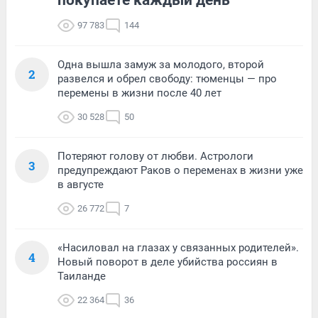
97 783
144
Одна вышла замуж за молодого, второй
2
развелся и обрел свободу: тюменцы — про
перемены в жизни после 40 лет
30 528
50
Потеряют голову от любви. Астрологи
3
предупреждают Раков о переменах в жизни уже
в августе
26 772
7
«Насиловал на глазах у связанных родителей».
4
Новый поворот в деле убийства россиян в
Таиланде
22 364
36