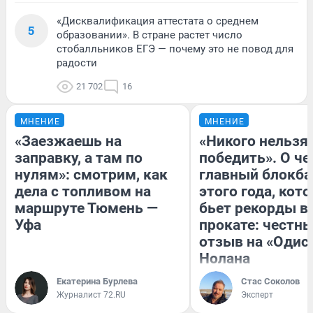
«Дисквалификация аттестата о среднем
5
образовании». В стране растет число
стобалльников ЕГЭ — почему это не повод для
радости
21 702
16
МНЕНИЕ
МНЕНИЕ
«Заезжаешь на
«Никого нельзя
заправку, а там по
победить». О ч
нулям»: смотрим, как
главный блокба
дела с топливом на
этого года, кот
маршруте Тюмень —
бьет рекорды в
Уфа
прокате: честн
отзыв на «Одис
Нолана
Екатерина Бурлева
Стас Соколов
Журналист 72.RU
Эксперт