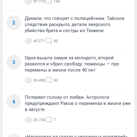
97 713
144
Думали, что говорят с полицейским. Тайское
2
следствие раскрыло детали зверского
убийства брата и сестры из Тюмени
40 271
50
Одна вышла замуж за молодого, второй
3
развелся и обрел свободу: тюменцы — про
перемены в жизни после 40 лет
30 490
50
Потеряют голову от любви. Астрологи
4
предупреждают Раков о переменах в жизни уже
в августе
26 734
7
«Насиловал на глазах у связанных родителей».