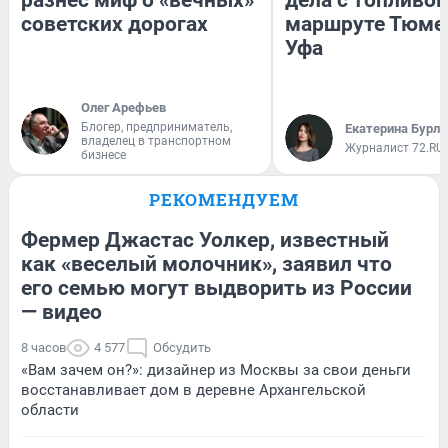
разнес миф о «вечных»
дела с топливом
советских дорогах
маршруте Тюме
Уфа
Олег Арефьев
Блогер, предприниматель,
Екатерина Бурле
владелец в транспортном
Журналист 72.RU
бизнесе
РЕКОМЕНДУЕМ
Фермер Джастас Уолкер, известный
как «веселый молочник», заявил что
его семью могут выдворить из России
— видео
8 часов
4 577
Обсудить
«Вам зачем он?»: дизайнер из Москвы за свои деньги
восстанавливает дом в деревне Архангельской
области