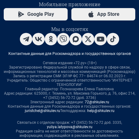
Мобильное приложение
Google Play
App Store
Мы в соцсетях
Контактные данные для Роскомнадзора и государственных органов
Сетевое издание «72.ру» (18+)
Зарегистрировано Федеральной службой по надзору в сфере связи,
информационных технологий и массовых коммуникаций (Роскомнадзор)
Запись о регистрации СМИ ЭЛ № ФС 77– 84674 от 06.02.2023 г.
Учредитель: Общество с ограниченной ответственностью "ИНТЕРНЕТ
ТЕХНОЛОГИИ"
Главный редактор: Познахарева Елена Павловна
Адрес редакции: 625000, г. Тюмень, ул. Максима Горького, д. 76, офис 214,
+7 (3452) 56-72-72 (доб. 3736)
Электронный адрес редакции:
72@shkulev.ru
Контактные данные для Роскомнадзора и государственных органов:
juristchel@shkulev.ru
Техподдержка:
help@shkulev.ru
Связаться с отделом продаж: +7 (3452) 56-72-72 доб. 3335,
yuliya.latypova@shkulev.ru
Редакция сайта не несет ответственности за достоверность
информации, содержащейся в рекламных объявлениях.