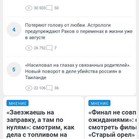
30 503
50
Потеряют голову от любви. Астрологи
4
предупреждают Раков о переменах в жизни уже
в августе
26 752
7
«Насиловал на глазах у связанных родителей».
5
Новый поворот в деле убийства россиян в
Таиланде
22 106
36
МНЕНИЕ
МНЕНИЕ
«Заезжаешь на
«Финал не совпа
заправку, а там по
ожиданиями»: с
нулям»: смотрим, как
смотреть филь
дела с топливом на
«Старый орел» 