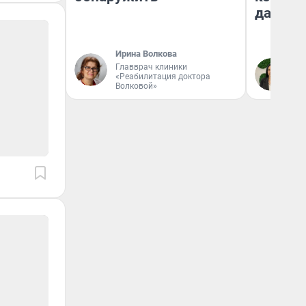
даже р
Ирина Волкова
Главврач клиники
Ан
«Реабилитация доктора
Волковой»