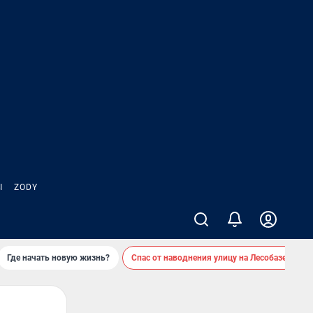
Ы
ZODY
Где начать новую жизнь?
Спас от наводнения улицу на Лесобазе
Д