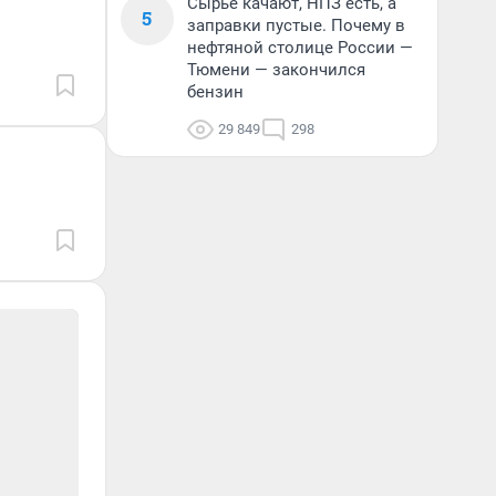
Сырье качают, НПЗ есть, а
5
заправки пустые. Почему в
нефтяной столице России —
Тюмени — закончился
бензин
29 849
298