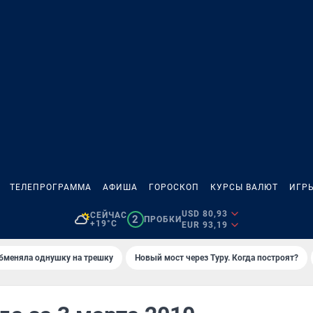
ТЕЛЕПРОГРАММА
АФИША
ГОРОСКОП
КУРСЫ ВАЛЮТ
ИГР
USD 80,93
СЕЙЧАС
2
ПРОБКИ
+19°C
EUR 93,19
бменяла однушку на трешку
Новый мост через Туру. Когда построят?