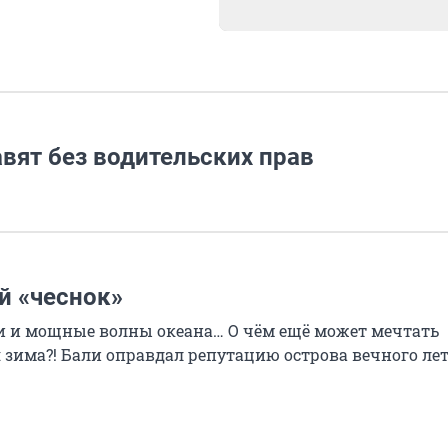
вят без водительских прав
й «чеснок»
и и мощные волны океана… О чём ещё может мечтать
я зима?! Бали оправдал репутацию острова вечного лет