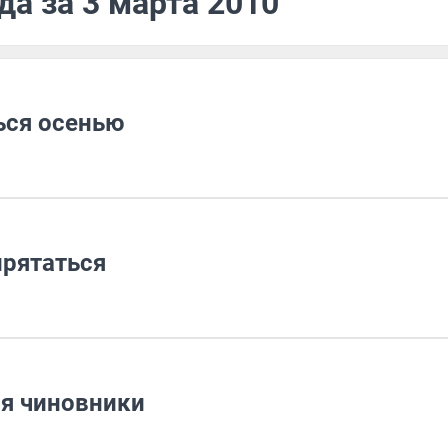
да за 3 марта 2010
ься осенью
рятаться
я чиновники