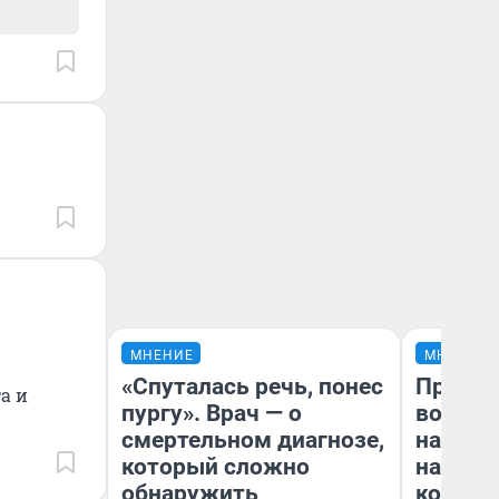
МНЕНИЕ
МНЕНИЕ
«Спуталась речь, понес
Продаш
а и
пургу». Врач — о
возьмут
смертельном диагнозе,
нам го
который сложно
налого
обнаружить
коснет