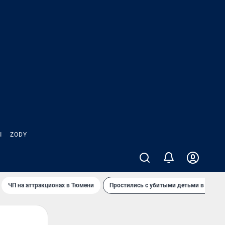
Ы
ZODY
ЧП на аттракционах в Тюмени
Простились с убитыми детьми в Таила