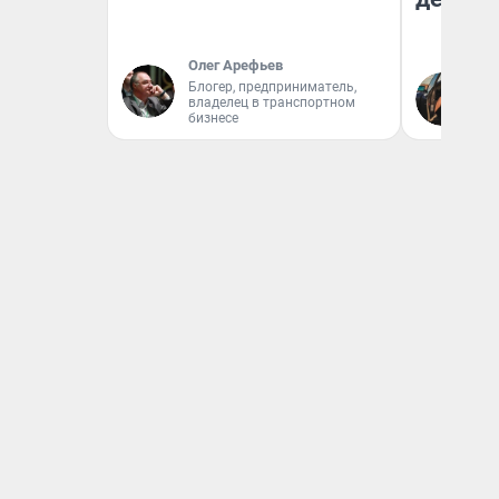
Олег Арефьев
На
Блогер, предприниматель,
владелец в транспортном
От
бизнесе
де