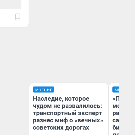
МНЕНИЕ
МНЕНИЕ
Наследие, которое
«Покуп
чудом не развалилось:
мешке»
транспортный эксперт
рассказ
разнес миф о «вечных»
самом 
советских дорогах
бизнес
дешевы