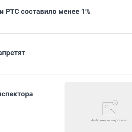
и РТС составило менее 1%
апретят
нспектора