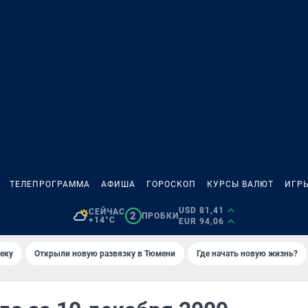
ТЕЛЕПРОГРАММА
АФИША
ГОРОСКОП
КУРСЫ ВАЛЮТ
ИГР
USD 81,41
СЕЙЧАС
2
ПРОБКИ
+14°C
EUR 94,06
еку
Открыли новую развязку в Тюмени
Где начать новую жизнь?