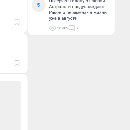
Потеряют голову от любви.
5
Астрологи предупреждают
Раков о переменах в жизни
уже в августе
26 369
7