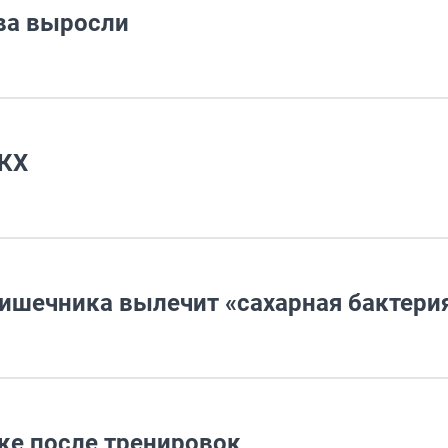
ва выросли
ЖКХ
ишечника вылечит «сахарная бактери
же после тренировок