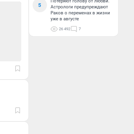
Потеряют голову от любви.
5
Астрологи предупреждают
Раков о переменах в жизни
уже в августе
26 492
7