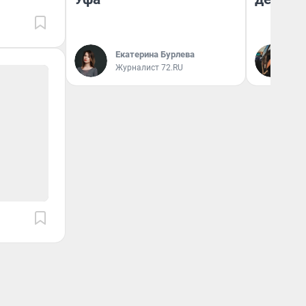
На
Екатерина Бурлева
От
Журналист 72.RU
де