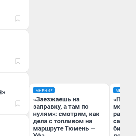
я»
МНЕНИЕ
МНЕНИЕ
«Заезжаешь на
«Покуп
заправку, а там по
мешке»
нулям»: смотрим, как
рассказ
дела с топливом на
самом 
маршруте Тюмень —
бизнес
Уфа
дешевы