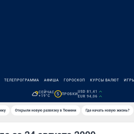
ТЕЛЕПРОГРАММА
АФИША
ГОРОСКОП
КУРСЫ ВАЛЮТ
ИГР
USD 81,41
СЕЙЧАС
5
ПРОБКИ
+19°C
EUR 94,06
еку
Открыли новую развязку в Тюмени
Где начать новую жизнь?