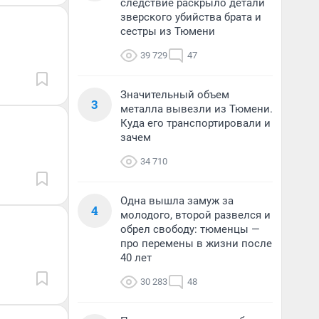
следствие раскрыло детали
зверского убийства брата и
сестры из Тюмени
39 729
47
Значительный объем
3
металла вывезли из Тюмени.
Куда его транспортировали и
зачем
34 710
Одна вышла замуж за
4
молодого, второй развелся и
обрел свободу: тюменцы —
про перемены в жизни после
40 лет
30 283
48