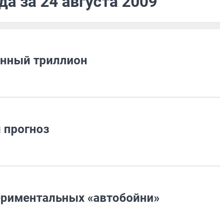
а за 24 августа 2009
енный триллион
 прогноз
ериментальных «автобойни»