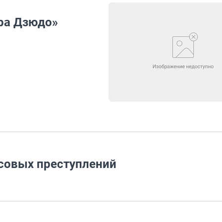
ра Дзюдо»
совых преступлений