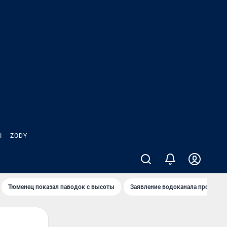
Ы
ZODY
Тюменец показал паводок с высоты
Заявление водоканала про запа