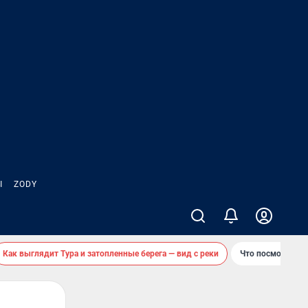
Ы
ZODY
Как выглядит Тура и затопленные берега — вид с реки
Что посмотреть 