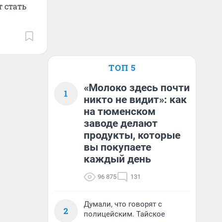
т стать
ТОП 5
«Молоко здесь почти
1
никто не видит»: как
на тюменском
заводе делают
продукты, которые
вы покупаете
каждый день
96 875
131
Думали, что говорят с
2
полицейским. Тайское