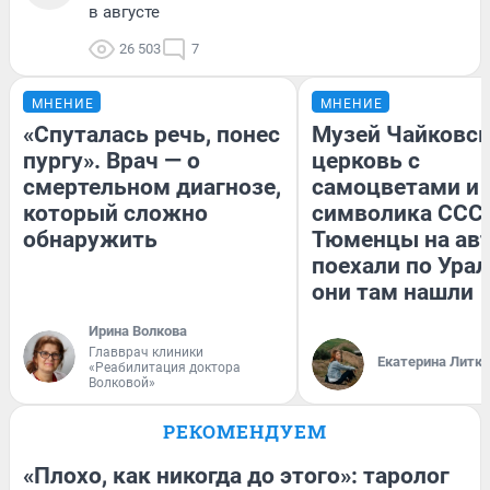
в августе
26 503
7
МНЕНИЕ
МНЕНИЕ
«Спуталась речь, понес
Музей Чайковск
пургу». Врач — о
церковь с
смертельном диагнозе,
самоцветами и 
который сложно
символика СССР
обнаружить
Тюменцы на ав
поехали по Урал
они там нашли
Ирина Волкова
Главврач клиники
Екатерина Литк
«Реабилитация доктора
Волковой»
РЕКОМЕНДУЕМ
«Плохо, как никогда до этого»: таролог