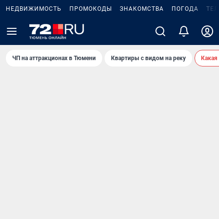
НЕДВИЖИМОСТЬ
ПРОМОКОДЫ
ЗНАКОМСТВА
ПОГОДА
ТЕ
ЧП на аттракционах в Тюмени
Квартиры с видом на реку
Какая