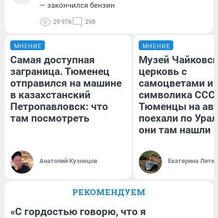
— закончился бензин
29 976
298
МНЕНИЕ
МНЕНИЕ
Самая доступная
Музей Чайковск
заграница. Тюменец
церковь с
отправился на машине
самоцветами и 
в казахстанский
символика СССР
Петропавловск: что
Тюменцы на ав
там посмотреть
поехали по Урал
они там нашли
Анатолий Кузнецов
Екатерина Литк
РЕКОМЕНДУЕМ
«С гордостью говорю, что я