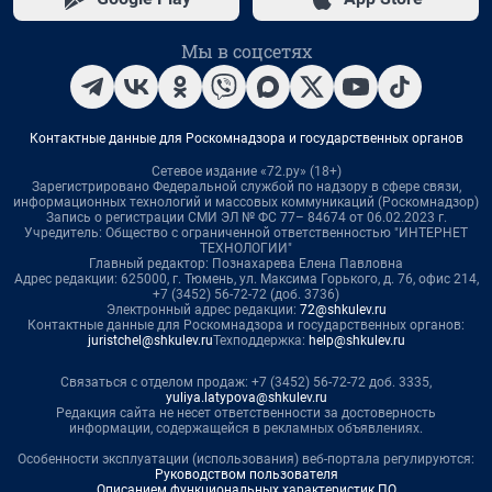
Мы в соцсетях
Контактные данные для Роскомнадзора и государственных органов
Сетевое издание «72.ру» (18+)
Зарегистрировано Федеральной службой по надзору в сфере связи,
информационных технологий и массовых коммуникаций (Роскомнадзор)
Запись о регистрации СМИ ЭЛ № ФС 77– 84674 от 06.02.2023 г.
Учредитель: Общество с ограниченной ответственностью "ИНТЕРНЕТ
ТЕХНОЛОГИИ"
Главный редактор: Познахарева Елена Павловна
Адрес редакции: 625000, г. Тюмень, ул. Максима Горького, д. 76, офис 214,
+7 (3452) 56-72-72 (доб. 3736)
Электронный адрес редакции:
72@shkulev.ru
Контактные данные для Роскомнадзора и государственных органов:
juristchel@shkulev.ru
Техподдержка:
help@shkulev.ru
Связаться с отделом продаж: +7 (3452) 56-72-72 доб. 3335,
yuliya.latypova@shkulev.ru
Редакция сайта не несет ответственности за достоверность
информации, содержащейся в рекламных объявлениях.
Особенности эксплуатации (использования) веб-портала регулируются:
Руководством пользователя
Описанием функциональных характеристик ПО