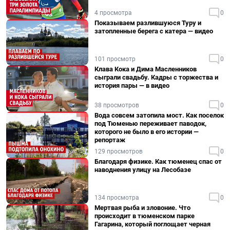
4 просмотра
0
Показываем разлившуюся Туру и
затопленные берега с катера — видео
101 просмотр
0
Клава Кока и Дима Масленников
сыграли свадьбу. Кадры с торжества и
история пары — в видео
38 просмотров
0
Вода совсем затопила мост. Как поселок
под Тюменью переживает паводок,
которого не было в его истории —
репортаж
129 просмотров
0
Благодаря физике. Как тюменец спас от
наводнения улицу на Лесобазе
134 просмотра
0
Мертвая рыба и зловоние. Что
происходит в тюменском парке
Гагарина, который поглощает черная