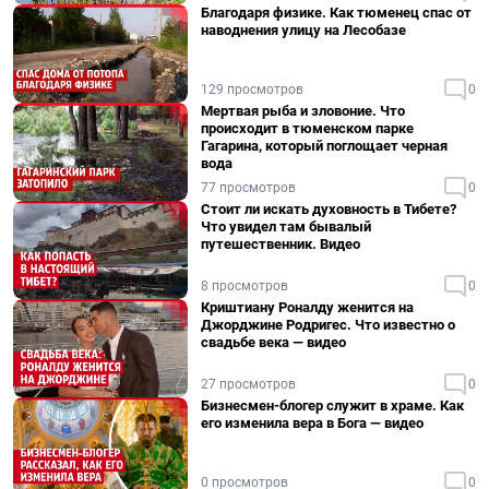
Благодаря физике. Как тюменец спас от
наводнения улицу на Лесобазе
129 просмотров
0
Мертвая рыба и зловоние. Что
происходит в тюменском парке
Гагарина, который поглощает черная
вода
77 просмотров
0
Стоит ли искать духовность в Тибете?
Что увидел там бывалый
путешественник. Видео
8 просмотров
0
Криштиану Роналду женится на
Джорджине Родригес. Что известно о
свадьбе века — видео
27 просмотров
0
Бизнесмен-блогер служит в храме. Как
его изменила вера в Бога — видео
0 просмотров
0