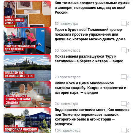
Как тюменка создает уникальные сумки
и шоперы, покорившие модниц со всей
России
52 просмотра
0
Гореть будет всё! Тюменский тренер
показала простые упражнения для
девушек, которые можно делать дома
60 просмотров
1
Показываем разлившуюся Туру и
затопленные берега с катера — видео
70 просмотров
0
Клава Кока и Дима Масленников
сыграли свадьбу. Кадры с торжества и
история пары — в видео
24 просмотра
0
Вода совсем затопила мост. Как поселок
под Тюменью переживает паводок,
которого не было в его истории —
репортаж
104 просмотра
0