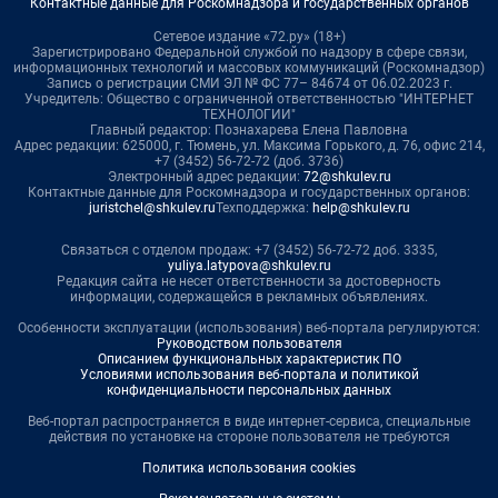
Контактные данные для Роскомнадзора и государственных органов
Сетевое издание «72.ру» (18+)
Зарегистрировано Федеральной службой по надзору в сфере связи,
информационных технологий и массовых коммуникаций (Роскомнадзор)
Запись о регистрации СМИ ЭЛ № ФС 77– 84674 от 06.02.2023 г.
Учредитель: Общество с ограниченной ответственностью "ИНТЕРНЕТ
ТЕХНОЛОГИИ"
Главный редактор: Познахарева Елена Павловна
Адрес редакции: 625000, г. Тюмень, ул. Максима Горького, д. 76, офис 214,
+7 (3452) 56-72-72 (доб. 3736)
Электронный адрес редакции:
72@shkulev.ru
Контактные данные для Роскомнадзора и государственных органов:
juristchel@shkulev.ru
Техподдержка:
help@shkulev.ru
Связаться с отделом продаж: +7 (3452) 56-72-72 доб. 3335,
yuliya.latypova@shkulev.ru
Редакция сайта не несет ответственности за достоверность
информации, содержащейся в рекламных объявлениях.
Особенности эксплуатации (использования) веб-портала регулируются:
Руководством пользователя
Описанием функциональных характеристик ПО
Условиями использования веб-портала и политикой
конфиденциальности персональных данных
Веб-портал распространяется в виде интернет-сервиса, специальные
действия по установке на стороне пользователя не требуются
Политика использования cookies