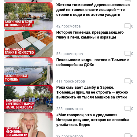
Жители тюменской деревни несколько
дней пытались спасти лошадей — те
стояли в воде и не хотели уходить
42 просмотра
0
История тюменца, превращающего
глину в печи, камины и изразцы
55 просмотров
0
Показываем кадры потопа в Тюмени с
небоскреба на ДОКе
411 просмотров
0
Река смывает дамбу в Зареке.
Тюменцы пришли ее строить — нужно
выложить 40 тысяч мешков за сутки
283 просмотра
0
«Мне говорили, что я уродливая».
История девушки, которая не способна
улыбаться. Видео
29 просмотров
0