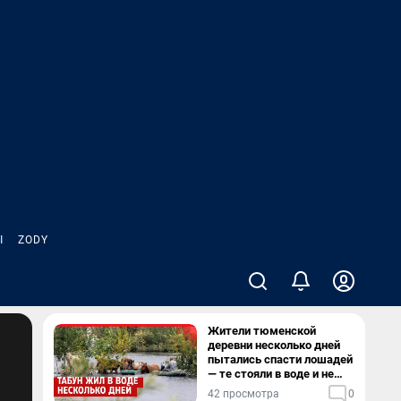
Ы
ZODY
Жители тюменской
деревни несколько дней
пытались спасти лошадей
— те стояли в воде и не
хотели уходить
42 просмотра
0