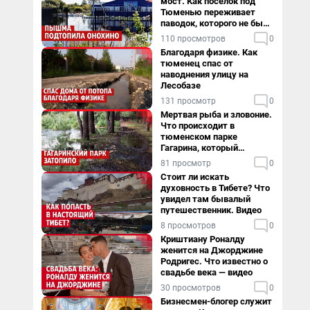
мост. Как поселок под
Тюменью переживает
паводок, которого не было
в его истории — репортаж
110 просмотров
0
Благодаря физике. Как
тюменец спас от
наводнения улицу на
Лесобазе
131 просмотр
0
Мертвая рыба и зловоние.
Что происходит в
тюменском парке
Гагарина, который
поглощает черная вода
81 просмотр
0
Стоит ли искать
духовность в Тибете? Что
увидел там бывалый
путешественник. Видео
8 просмотров
0
Криштиану Роналду
женится на Джорджине
Родригес. Что известно о
свадьбе века — видео
30 просмотров
0
Бизнесмен-блогер служит