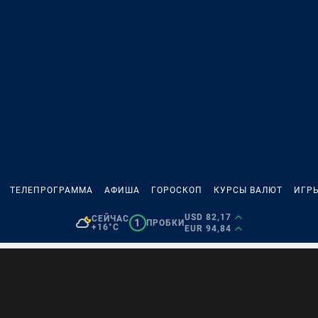
ТЕЛЕПРОГРАММА
АФИША
ГОРОСКОП
КУРСЫ ВАЛЮТ
ИГР
USD 82,17
СЕЙЧАС
1
ПРОБКИ
+16°C
EUR 94,84