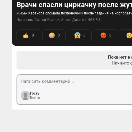
Врачи спасли циркачку после жу
Жибек Казакова сломала позвоночник после падения на корпорат
Источник: 
Сергей Уланов, Антон Дигаев / NGS.RU 
0
0
0
0
Пока нет н
Начните 
Гость
Войти