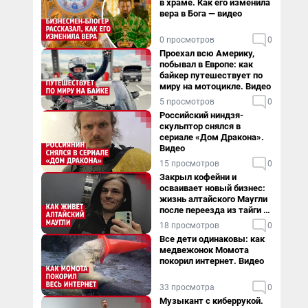
в храме. Как его изменила
вера в Бога — видео
0 просмотров
0
Проехал всю Америку,
побывал в Европе: как
байкер путешествует по
миру на мотоцикле. Видео
5 просмотров
0
Российский ниндзя-
скульптор снялся в
сериале «Дом Дракона».
Видео
15 просмотров
0
Закрыл кофейни и
осваивает новый бизнес:
жизнь алтайского Маугли
после переезда из тайги в
столицу
18 просмотров
0
Все дети одинаковы: как
медвежонок Момота
покорил интернет. Видео
33 просмотра
0
Музыкант с киберрукой.