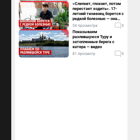
«Слепнет, глохнет, потом
перестает ходить». 17-
летний тюменец борется с
редкой болезнью — она
разрушает мозг
54 просмотра
0
Показываем
разлившуюся Туру и
затопленные берега с
катера — видео
81 просмотр
0