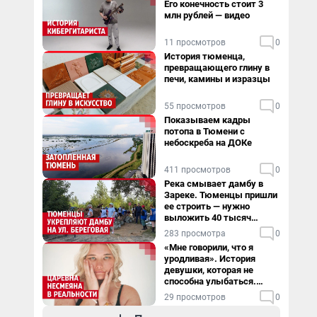
Его конечность стоит 3
млн рублей — видео
11 просмотров
0
История тюменца,
превращающего глину в
печи, камины и изразцы
55 просмотров
0
Показываем кадры
потопа в Тюмени с
небоскреба на ДОКе
411 просмотров
0
Река смывает дамбу в
Зареке. Тюменцы пришли
ее строить — нужно
выложить 40 тысяч
мешков за сутки
283 просмотра
0
«Мне говорили, что я
уродливая». История
девушки, которая не
способна улыбаться.
Видео
29 просмотров
0