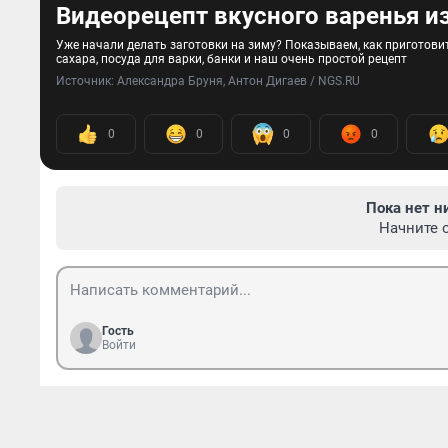
Видеорецепт вкусного варенья и
Уже начали делать заготовки на зиму? Показываем, как приготовит
сахара, посуда для варки, банки и наш очень простой рецепт
Источник: 
Александра Бруня, Антон Дигаев / NGS.RU
0
0
0
0
Пока нет н
Начните 
Гость
Войти