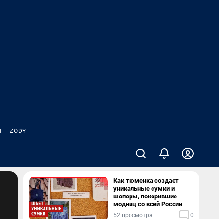
Ы
ZODY
Как тюменка создает
уникальные сумки и
шоперы, покорившие
модниц со всей России
52 просмотра
0