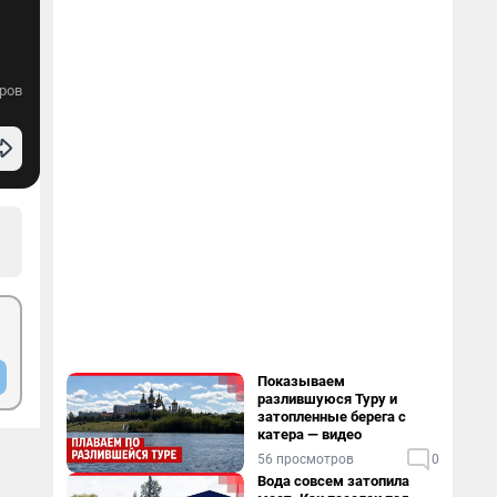
ров
Показываем
разлившуюся Туру и
затопленные берега с
катера — видео
56 просмотров
0
Вода совсем затопила