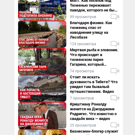
мост. Как поселок под
Тюменью переживает
паводок, которого не было
в его истории — репортаж
99 просмотров
0
Благодаря физике. Как
тюменец спас от
наводнения улицу на
Лесобазе
124 просмотра
0
Мертвая рыба и зловоние.
Что происходит в
тюменском парке
Гагарина, который
поглощает черная вода
74 просмотра
0
Стоит ли искать
духовность в Тибете? Что
увидел там бывалый
путешественник. Видео
7 просмотров
0
Криштиану Роналду
женится на Джорджине
Родригес. Что известно о
свадьбе века — видео
25 просмотров
0
Бизнесмен-блогер служит