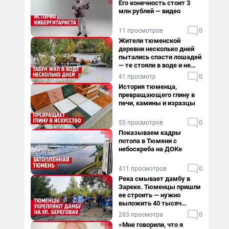
Его конечность стоит 3
млн рублей — видео
11 просмотров
0
Жители тюменской
деревни несколько дней
пытались спасти лошадей
— те стояли в воде и не
хотели уходить
41 просмотр
0
История тюменца,
превращающего глину в
печи, камины и изразцы
55 просмотров
0
Показываем кадры
потопа в Тюмени с
небоскреба на ДОКе
411 просмотров
0
Река смывает дамбу в
Зареке. Тюменцы пришли
ее строить — нужно
выложить 40 тысяч
мешков за сутки
283 просмотра
0
«Мне говорили, что я