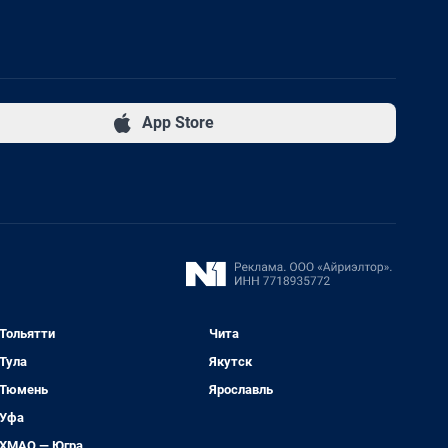
App Store
Тольятти
Чита
Тула
Якутск
Тюмень
Ярославль
Уфа
ХМАО — Югра