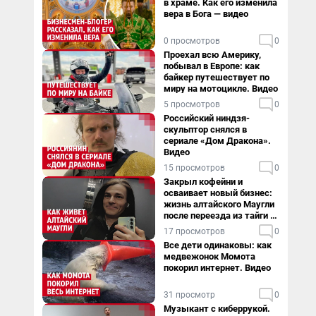
в храме. Как его изменила
вера в Бога — видео
0 просмотров
0
Проехал всю Америку,
побывал в Европе: как
байкер путешествует по
миру на мотоцикле. Видео
5 просмотров
0
Российский ниндзя-
скульптор снялся в
сериале «Дом Дракона».
Видео
15 просмотров
0
Закрыл кофейни и
осваивает новый бизнес:
жизнь алтайского Маугли
после переезда из тайги в
столицу
17 просмотров
0
Все дети одинаковы: как
медвежонок Момота
покорил интернет. Видео
31 просмотр
0
Музыкант с киберрукой.