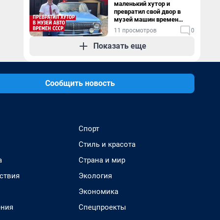
маленький хутор и
превратил свой двор в
музей машин времен
СССР. Видео
11 просмотров
0
Показать еще
Сообщить новость
Спорт
Стиль и красота
а
Страна и мир
ствия
Экология
Экономика
ения
Спецпроекты