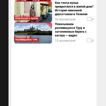
Как театр купца
превратился в жилой дом?
История лимонной
двухэтажки в Тюмени
36 просмотров
0
Показываем
разлившуюся Туру и
затопленные берега с
катера — видео
15 просмотров
0