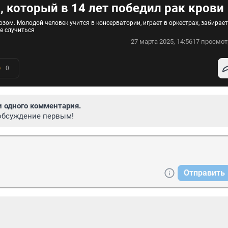
 который в 14 лет победил рак крови
озом. Молодой человек учится в консерватории, играет в оркестрах, забирает
е случиться
27 марта 2025, 14:56
17 просмот
0
и одного комментария.
обсуждение первым!
Отправить