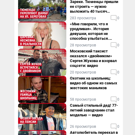
Зареке. Тюменцы пришли
ее строить — нужно
выложить 40 тысяч
мешков за сутки
283 просмотра
0
«Мне говорили, что я
уродливая». История
девушки, которая не
способна улыбаться.
Видео
28 просмотров
0
Московский таксист
оказался «двойником»
Сергея Жукова и взорвал
соцсети: видео
20 просмотров
0
Охотник на школьниц:
видео об одном из самых
жестоких маньяков
58 просмотров
0
Самый стильный дед! 77-
летний заводчанин стал
моделью — видео
26 просмотров
0
Автолюбитель переехал в