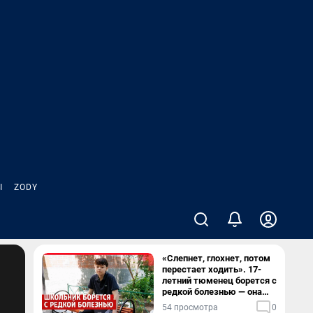
Ы
ZODY
«Слепнет, глохнет, потом
перестает ходить». 17-
летний тюменец борется с
редкой болезнью — она
разрушает мозг
54 просмотра
0