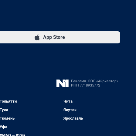
App Store
Тольятти
Чита
Тула
Якутск
Тюмень
Ярославль
Уфа
ХМАО — Югра