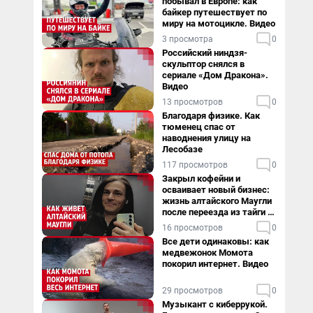
побывал в Европе: как
байкер путешествует по
миру на мотоцикле. Видео
3 просмотра
0
Российский ниндзя-
скульптор снялся в
сериале «Дом Дракона».
Видео
13 просмотров
0
Благодаря физике. Как
тюменец спас от
наводнения улицу на
Лесобазе
117 просмотров
0
Закрыл кофейни и
осваивает новый бизнес:
жизнь алтайского Маугли
после переезда из тайги в
столицу
16 просмотров
0
Все дети одинаковы: как
медвежонок Момота
покорил интернет. Видео
29 просмотров
0
Музыкант с киберрукой.