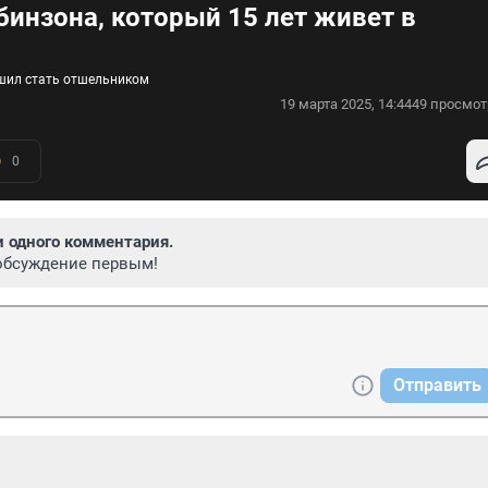
бинзона, который 15 лет живет в
решил стать отшельником
19 марта 2025, 14:44
49 просмот
0
и одного комментария.
обсуждение первым!
Отправить