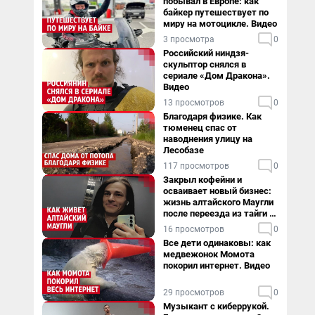
побывал в Европе: как
байкер путешествует по
миру на мотоцикле. Видео
3 просмотра
0
Российский ниндзя-
скульптор снялся в
сериале «Дом Дракона».
Видео
13 просмотров
0
Благодаря физике. Как
тюменец спас от
наводнения улицу на
Лесобазе
117 просмотров
0
Закрыл кофейни и
осваивает новый бизнес:
жизнь алтайского Маугли
после переезда из тайги в
столицу
16 просмотров
0
Все дети одинаковы: как
медвежонок Момота
покорил интернет. Видео
29 просмотров
0
Музыкант с киберрукой.