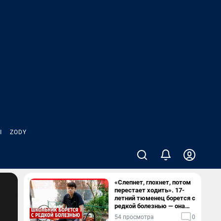
Ы
ZODY
«Слепнет, глохнет, потом
перестает ходить». 17-
летний тюменец борется с
редкой болезнью — она
разрушает мозг
54 просмотра
0