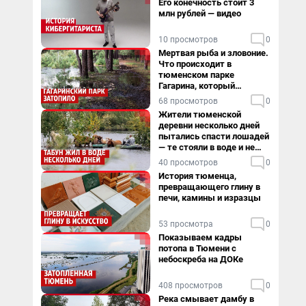
Его конечность стоит 3
млн рублей — видео
10 просмотров
0
Мертвая рыба и зловоние.
Что происходит в
тюменском парке
Гагарина, который
поглощает черная вода
68 просмотров
0
Жители тюменской
деревни несколько дней
пытались спасти лошадей
— те стояли в воде и не
хотели уходить
40 просмотров
0
История тюменца,
превращающего глину в
печи, камины и изразцы
53 просмотра
0
Показываем кадры
потопа в Тюмени с
небоскреба на ДОКе
408 просмотров
0
Река смывает дамбу в