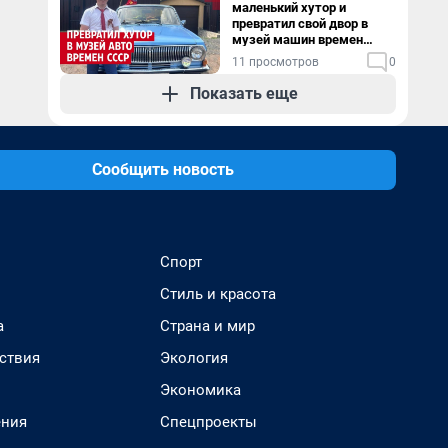
маленький хутор и
превратил свой двор в
музей машин времен
СССР. Видео
11 просмотров
0
Показать еще
Сообщить новость
Спорт
Стиль и красота
а
Страна и мир
ствия
Экология
Экономика
ения
Спецпроекты