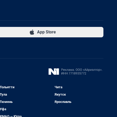
App Store
Тольятти
Чита
Тула
Якутск
Тюмень
Ярославль
Уфа
ХМАО — Югра