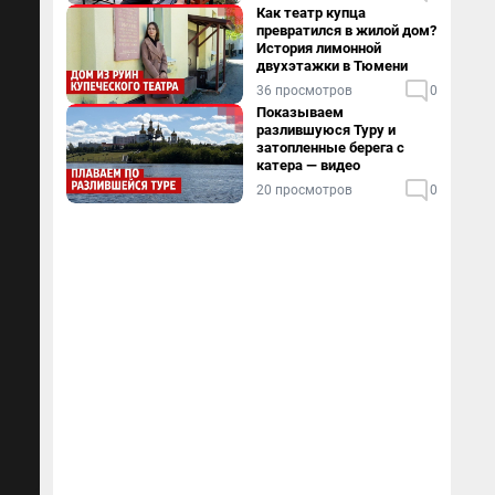
Как театр купца
превратился в жилой дом?
История лимонной
двухэтажки в Тюмени
36 просмотров
0
Показываем
разлившуюся Туру и
затопленные берега с
катера — видео
20 просмотров
0