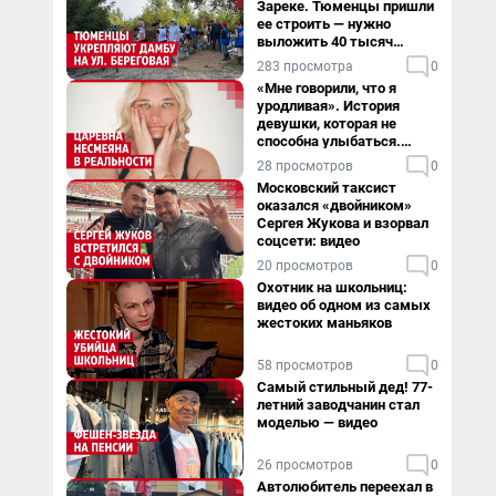
Зареке. Тюменцы пришли
ее строить — нужно
выложить 40 тысяч
мешков за сутки
283 просмотра
0
«Мне говорили, что я
уродливая». История
девушки, которая не
способна улыбаться.
Видео
28 просмотров
0
Московский таксист
оказался «двойником»
Сергея Жукова и взорвал
соцсети: видео
20 просмотров
0
Охотник на школьниц:
видео об одном из самых
жестоких маньяков
58 просмотров
0
Самый стильный дед! 77-
летний заводчанин стал
моделью — видео
26 просмотров
0
Автолюбитель переехал в