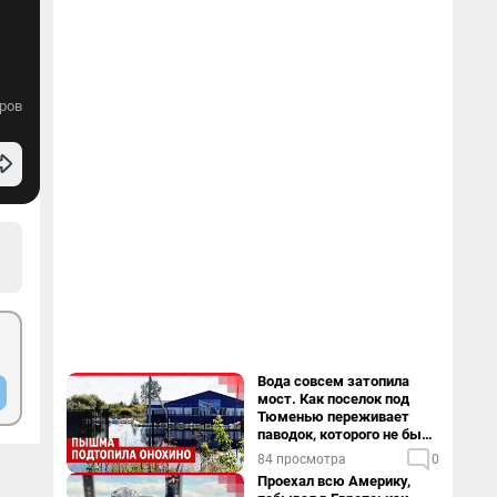
ров
Вода совсем затопила
мост. Как поселок под
Тюменью переживает
паводок, которого не было
в его истории — репортаж
84 просмотра
0
Проехал всю Америку,