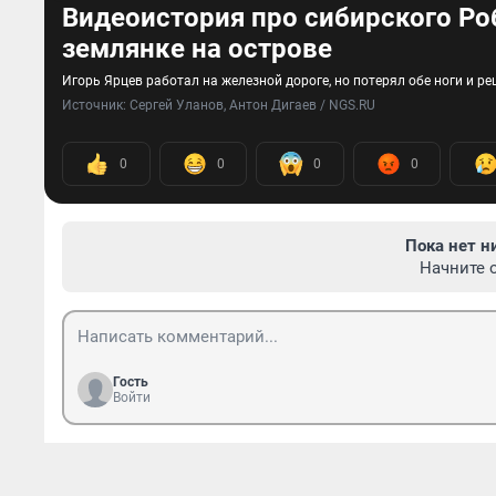
Видеоистория про сибирского Ро
землянке на острове
Игорь Ярцев работал на железной дороге, но потерял обе ноги и 
Источник: 
Сергей Уланов, Антон Дигаев / NGS.RU
0
0
0
0
Пока нет н
Начните 
Гость
Войти