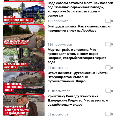
Вода совсем затопила мост. Как поселок
под Тюменью переживает паводок,
которого не было в его истории —
репортаж
131 просмотр
0
Благодаря физике. Как тюменец спас от
наводнения улицу на Лесобазе
136 просмотров
0
Мертвая рыба и зловоние. Что
происходит в тюменском парке
Гагарина, который поглощает черная
вода
93 просмотра
0
Стоит ли искать духовность в Тибете?
Что увидел там бывалый
путешественник. Видео
10 просмотров
0
Криштиану Роналду женится на
Джорджине Родригес. Что известно о
свадьбе века — видео
53 просмотра
0