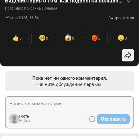
Видеоистория о том, как подростки пожаловались на мать и сами попали в детдом
Источник: 
Кристина Полевая
29 мая 2025, 16:56
34 просмотра
0
0
0
0
0
Пока нет ни одного комментария.
Начните обсуждение первым!
Гость
Отправить
Войти