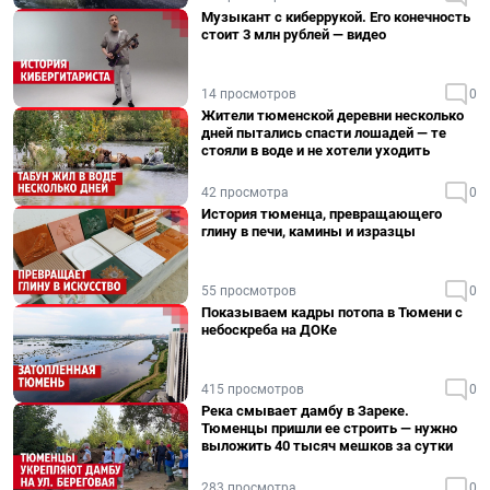
Музыкант с киберрукой. Его конечность
стоит 3 млн рублей — видео
14 просмотров
0
Жители тюменской деревни несколько
дней пытались спасти лошадей — те
стояли в воде и не хотели уходить
42 просмотра
0
История тюменца, превращающего
глину в печи, камины и изразцы
55 просмотров
0
Показываем кадры потопа в Тюмени с
небоскреба на ДОКе
415 просмотров
0
Река смывает дамбу в Зареке.
Тюменцы пришли ее строить — нужно
выложить 40 тысяч мешков за сутки
283 просмотра
0