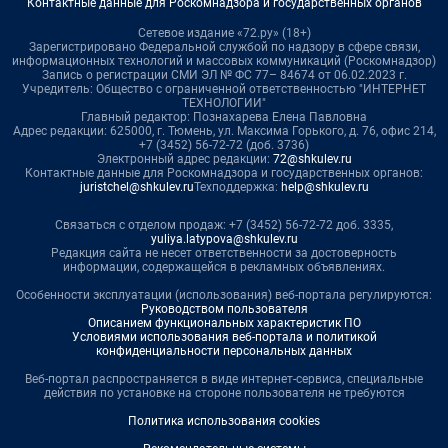
Контактные данные для Роскомнадзора и государственных органов
Сетевое издание «72.ру» (18+)
Зарегистрировано Федеральной службой по надзору в сфере связи,
информационных технологий и массовых коммуникаций (Роскомнадзор)
Запись о регистрации СМИ ЭЛ № ФС 77– 84674 от 06.02.2023 г.
Учредитель: Общество с ограниченной ответственностью "ИНТЕРНЕТ
ТЕХНОЛОГИИ"
Главный редактор: Познахарева Елена Павловна
Адрес редакции: 625000, г. Тюмень, ул. Максима Горького, д. 76, офис 214,
+7 (3452) 56-72-72 (доб. 3736)
Электронный адрес редакции:
72@shkulev.ru
Контактные данные для Роскомнадзора и государственных органов:
juristchel@shkulev.ru
Техподдержка:
help@shkulev.ru
Связаться с отделом продаж: +7 (3452) 56-72-72 доб. 3335,
yuliya.latypova@shkulev.ru
Редакция сайта не несет ответственности за достоверность
информации, содержащейся в рекламных объявлениях.
Особенности эксплуатации (использования) веб-портала регулируются:
Руководством пользователя
Описанием функциональных характеристик ПО
Условиями использования веб-портала и политикой
конфиденциальности персональных данных
Веб-портал распространяется в виде интернет-сервиса, специальные
действия по установке на стороне пользователя не требуются
Политика использования cookies