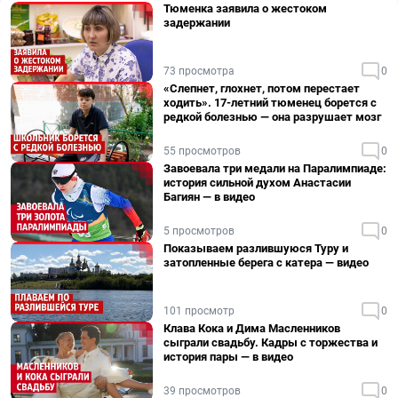
Тюменка заявила о жестоком
задержании
73 просмотра
0
«Слепнет, глохнет, потом перестает
ходить». 17-летний тюменец борется с
редкой болезнью — она разрушает мозг
55 просмотров
0
Завоевала три медали на Паралимпиаде:
история сильной духом Анастасии
Багиян — в видео
5 просмотров
0
Показываем разлившуюся Туру и
затопленные берега с катера — видео
101 просмотр
0
Клава Кока и Дима Масленников
сыграли свадьбу. Кадры с торжества и
история пары — в видео
39 просмотров
0