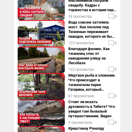
Масленников сыграли
свадьбу. Кадры с
торжества и история пары
— в видео
34 просмотра
0
Вода совсем затопила
мост. Как поселок под
Тюменью переживает
паводок, которого не было
в его истории — репортаж
122 просмотра
0
Благодаря физике. Как
тюменец спас от
наводнения улицу на
Лесобазе
132 просмотра
0
Мертвая рыба и зловоние.
Что происходит в
тюменском парке
Гагарина, который
поглощает черная вода
87 просмотров
0
Стоит ли искать
духовность в Тибете? Что
увидел там бывалый
путешественник. Видео
9 просмотров
0
Криштиану Роналду