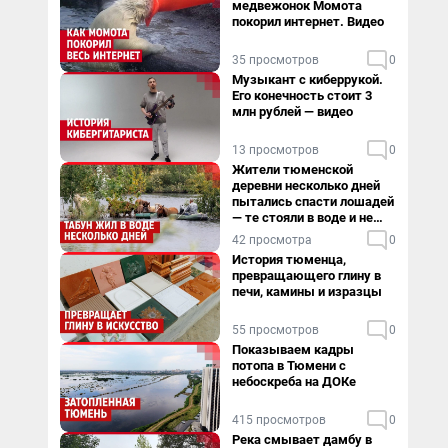
медвежонок Момота
покорил интернет. Видео
35 просмотров
0
Музыкант с киберрукой.
Его конечность стоит 3
млн рублей — видео
13 просмотров
0
Жители тюменской
деревни несколько дней
пытались спасти лошадей
— те стояли в воде и не
хотели уходить
42 просмотра
0
История тюменца,
превращающего глину в
печи, камины и изразцы
55 просмотров
0
Показываем кадры
потопа в Тюмени с
небоскреба на ДОКе
415 просмотров
0
Река смывает дамбу в