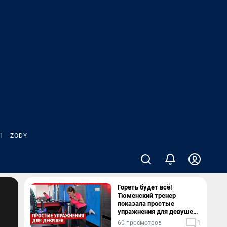
Ы
ZODY
Гореть будет всё!
Тюменский тренер
показала простые
упражнения для девушек,
которые можно делать
60 просмотров
1