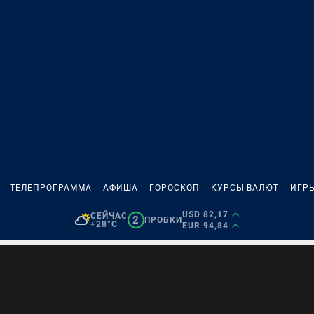
ТЕЛЕПРОГРАММА
АФИША
ГОРОСКОП
КУРСЫ ВАЛЮТ
ИГР
USD 82,17
СЕЙЧАС
2
ПРОБКИ
+28°C
EUR 94,84