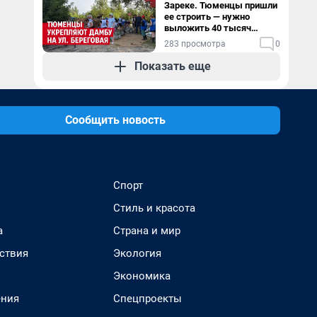
Зареке. Тюменцы пришли
ее строить — нужно
выложить 40 тысяч
мешков за сутки
283 просмотра
0
Показать еще
Сообщить новость
Спорт
Стиль и красота
а
Страна и мир
ствия
Экология
Экономика
ения
Спецпроекты