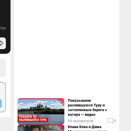
тра
Показываем
разлившуюся Туру и
затопленные берега с
катера — видео
99 просмотров
0
Клава Кока и Дима