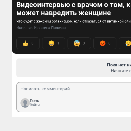
Видеоинтервью с врачом о том, к
может навредить женщине
Что будет с женским организмом, если отказаться от интимной бли
Источник: 
Кристина Полевая
0
1
0
0
Пока нет н
Начните 
Гость
Войти