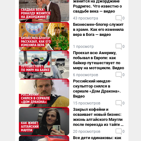
женится на Джорджине
Родригес. Что известно о
свадьбе века — видео
43 просмотра
0
Бизнесмен-блогер служит
в храме. Как его изменила
вера в Бога — видео
1 просмотр
0
Проехал всю Америку,
побывал в Европе: как
байкер путешествует по
миру на мотоцикле. Видео
6 просмотров
0
Российский ниндзя-
скульптор снялся в
сериале «Дом Дракона».
Видео
15 просмотров
0
Закрыл кофейни и
осваивает новый бизнес:
жизнь алтайского Маугли
после переезда из тайги в
столицу
20 просмотров
0
Все дети одинаковы: как