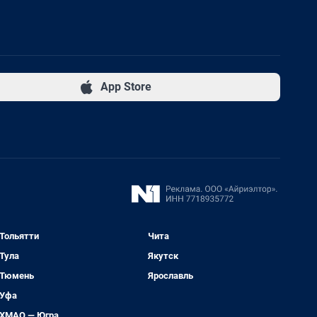
App Store
Тольятти
Чита
Тула
Якутск
Тюмень
Ярославль
Уфа
ХМАО — Югра