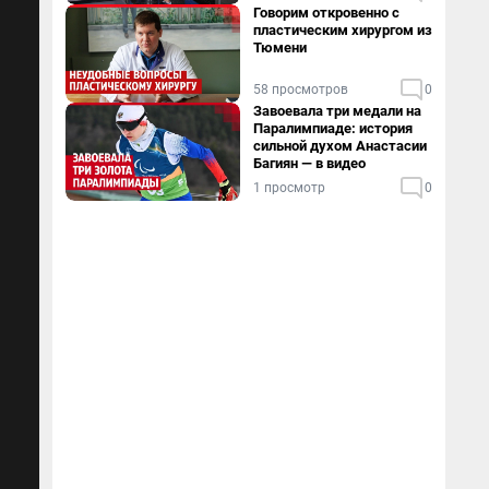
дома
Говорим откровенно с
пластическим хирургом из
Тюмени
58 просмотров
0
Завоевала три медали на
Паралимпиаде: история
сильной духом Анастасии
Багиян — в видео
1 просмотр
0