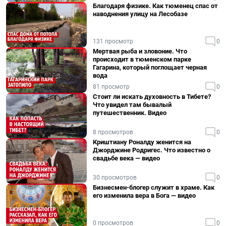
Благодаря физике. Как тюменец спас от
наводнения улицу на Лесобазе
131 просмотр
0
Мертвая рыба и зловоние. Что
происходит в тюменском парке
Гагарина, который поглощает черная
вода
81 просмотр
0
Стоит ли искать духовность в Тибете?
Что увидел там бывалый
путешественник. Видео
8 просмотров
0
Криштиану Роналду женится на
Джорджине Родригес. Что известно о
свадьбе века — видео
30 просмотров
0
Бизнесмен-блогер служит в храме. Как
его изменила вера в Бога — видео
0 просмотров
0