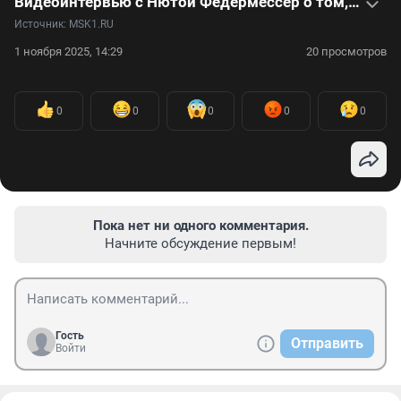
Видеоинтервью с Нютой Федермессер о том, почему важно оказывать помощь именно на дому
Источник: 
MSK1.RU
1 ноября 2025, 14:29
20 просмотров
0
0
0
0
0
Пока нет ни одного комментария.
Начните обсуждение первым!
Гость
Отправить
Войти