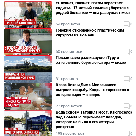
«Слепнет, глохнет, потом перестает
ходить». 17-летний тюменец борется с
редкой болезнью — она разрушает мозг
54 просмотра
0
Говорим откровенно с пластическим
хирургом из Тюмени
58 просмотров
0
Показываем разлившуюся Туру и
затопленные берега с катера — видео
81 просмотр
0
Клава Кока и Дима Масленников
сыграли свадьбу. Кадры с торжества и
история пары — в видео
27 просмотров
0
Вода совсем затопила мост. Как поселок
под Тюменью переживает паводок,
которого не было в его истории —
репортаж
108 просмотров
0