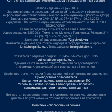
Контактные данные для Роскомнадзора и государственных органов
Сетевое издание «72.ру» (18+)
Зарегистрировано Федеральной службой по надзору в сфере связи,
информационных технологий и массовых коммуникаций (Роскомнадзор)
Запись о регистрации СМИ ЭЛ № ФС 77– 84674 от 06.02.2023 г.
Учредитель: Общество с ограниченной ответственностью "ИНТЕРНЕТ
ТЕХНОЛОГИИ"
Главный редактор: Познахарева Елена Павловна
Адрес редакции: 625000, г. Тюмень, ул. Максима Горького, д. 76, офис 214,
+7 (3452) 56-72-72 (доб. 3736)
Электронный адрес редакции:
72@shkulev.ru
Контактные данные для Роскомнадзора и государственных органов:
juristchel@shkulev.ru
Техподдержка:
help@shkulev.ru
Связаться с отделом продаж: +7 (3452) 56-72-72 доб. 3335,
yuliya.latypova@shkulev.ru
Редакция сайта не несет ответственности за достоверность
информации, содержащейся в рекламных объявлениях.
Особенности эксплуатации (использования) веб-портала регулируются:
Руководством пользователя
Описанием функциональных характеристик ПО
Условиями использования веб-портала и политикой
конфиденциальности персональных данных
Веб-портал распространяется в виде интернет-сервиса, специальные
действия по установке на стороне пользователя не требуются
Политика использования cookies