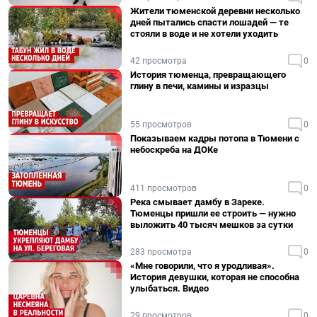
Жители тюменской деревни несколько
дней пытались спасти лошадей — те
стояли в воде и не хотели уходить
42 просмотра
0
История тюменца, превращающего
глину в печи, камины и изразцы
55 просмотров
0
Показываем кадры потопа в Тюмени с
небоскреба на ДОКе
411 просмотров
0
Река смывает дамбу в Зареке.
Тюменцы пришли ее строить — нужно
выложить 40 тысяч мешков за сутки
283 просмотра
0
«Мне говорили, что я уродливая».
История девушки, которая не способна
улыбаться. Видео
29 просмотров
0