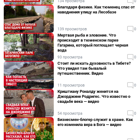
134 просмотра
0
Благодаря физике. Как тюменец спас от
наводнения улицу на Лесобазе
139 просмотров
0
Мертвая рыба и зловоние. Что
происходит в тюменском парке
Гагарина, который поглощает черная
вода
93 просмотра
0
Стоит ли искать духовность в Тибете?
Что увидел там бывалый
путешественник. Видео
11 просмотров
0
Криштиану Роналду женится на
Джорджине Родригес. Что известно о
свадьбе века — видео
54 просмотра
0
Бизнесмен-блогер служит в храме. Как
его изменила вера в Бога — видео