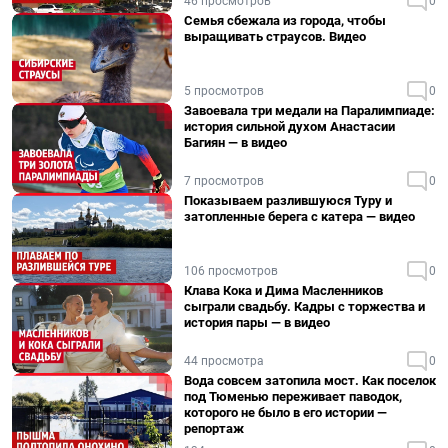
46 просмотров
0
Семья сбежала из города, чтобы
выращивать страусов. Видео
5 просмотров
0
Завоевала три медали на Паралимпиаде:
история сильной духом Анастасии
Багиян — в видео
7 просмотров
0
Показываем разлившуюся Туру и
затопленные берега с катера — видео
106 просмотров
0
Клава Кока и Дима Масленников
сыграли свадьбу. Кадры с торжества и
история пары — в видео
44 просмотра
0
Вода совсем затопила мост. Как поселок
под Тюменью переживает паводок,
которого не было в его истории —
репортаж