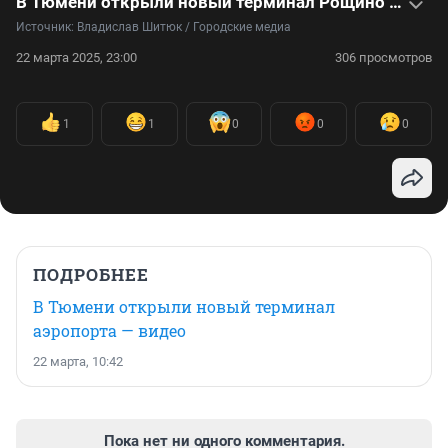
В Тюмени открыли новый терминал Рощино — как он выглядит изнутри
Источник: 
Владислав Шитюк / Городские медиа
22 марта 2025, 23:00
306 просмотров
1
1
0
0
0
ПОДРОБНЕЕ
В Тюмени открыли новый терминал
аэропорта — видео
22 марта, 10:42
Пока нет ни одного комментария.