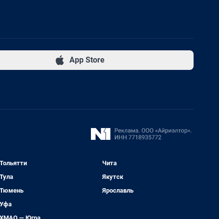
App Store
Тольятти
Чита
Тула
Якутск
Тюмень
Ярославль
Уфа
ХМАО — Югра