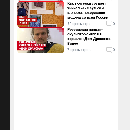
Как тюменка создает
уникальные сумки и
шоперы, покорившие
модниц со всей России
52 просмотра
0
Российский ниндзя-
скульптор снялся в
сериале «Дом Дракона».
Видео
7 просмотров
0