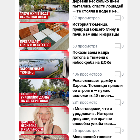
деревни несколько дней
пытались спасти лошадей
— те стояли в воде и не
хотели уходить
37 просмотров
0
История тюменца,
превращающего глину в
печи, камины и изразцы
53 просмотра
0
Показываем кадры
потопа в Тюмени с
небоскреба на ДОКе
406 просмотров
0
Река смывает дамбу в
Зареке. Тюменцы пришли
ее строить — нужно
выложить 40 тысяч
мешков за сутки
281 просмотр
0
«Мне говорили, что я
уродливая». История
девушки, которая не
способна улыбаться.
Видео
26 просмотров
0
Московский таксист