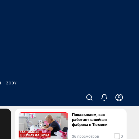
Ы
ZODY
Показываем, как
работает швейная
фабрика в Тюмени
36 просмотров
0