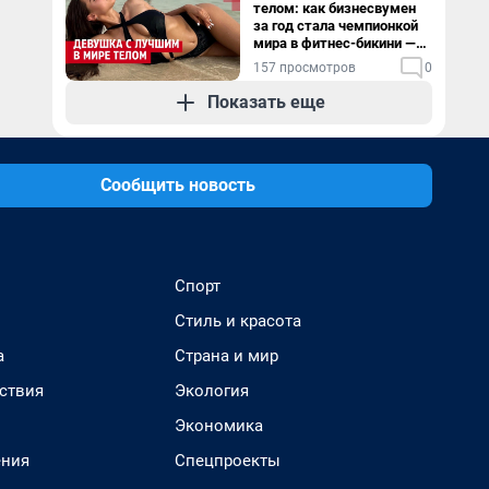
телом: как бизнесвумен
за год стала чемпионкой
мира в фитнес-бикини —
видео
157 просмотров
0
Показать еще
Сообщить новость
Спорт
Стиль и красота
а
Страна и мир
ствия
Экология
Экономика
ения
Спецпроекты