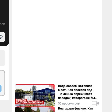
ров
Вода совсем затопила
мост. Как поселок под
Тюменью переживает
паводок, которого не было
в его истории — репортаж
55 просмотров
0
Благодаря физике. Как