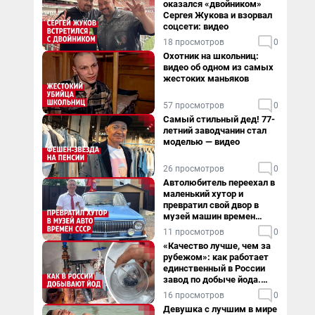
оказался «двойником»
Сергея Жукова и взорвал
соцсети: видео
18 просмотров
0
Охотник на школьниц:
видео об одном из самых
жестоких маньяков
57 просмотров
0
Самый стильный дед! 77-
летний заводчанин стал
моделью — видео
26 просмотров
0
Автолюбитель переехал в
маленький хутор и
превратил свой двор в
музей машин времен
СССР. Видео
11 просмотров
0
«Качество лучше, чем за
рубежом»: как работает
единственный в России
завод по добыче йода.
Видео
16 просмотров
0
Девушка с лучшим в мире