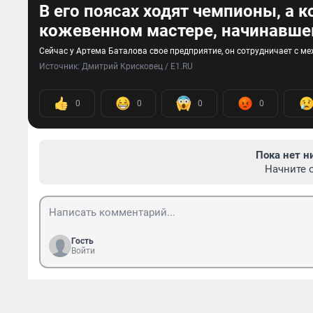
В его поясах ходят чемпионы, а 
кожевенном мастере, начинавше
Сейчас у Артема Баталова свое предприятие, он сотрудничает с
Источник: 
Дмитрий Крисковец / E1.RU
0
0
0
0
Пока нет н
Начните 
Гость
Войти