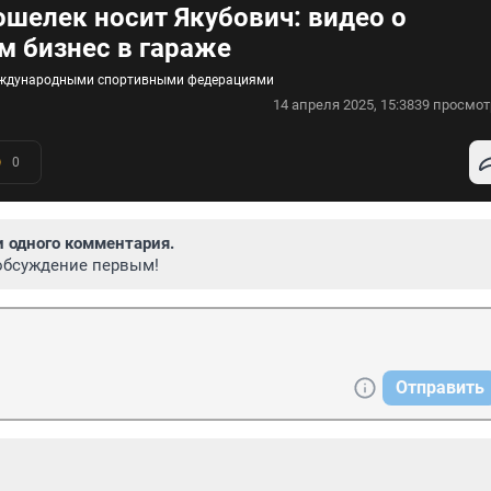
кошелек носит Якубович: видео о
м бизнес в гараже
 международными спортивными федерациями
14 апреля 2025, 15:38
39 просмот
0
и одного комментария.
обсуждение первым!
Отправить