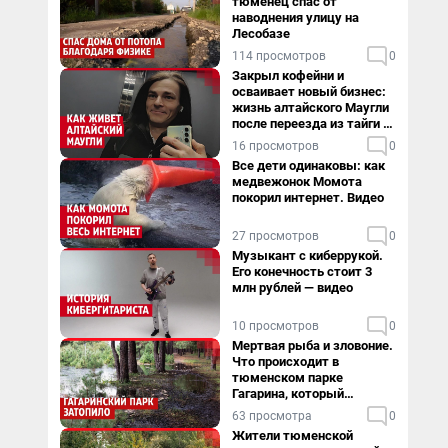
тюменец спас от
наводнения улицу на
Лесобазе
114 просмотров
0
Закрыл кофейни и
осваивает новый бизнес:
жизнь алтайского Маугли
после переезда из тайги в
столицу
16 просмотров
0
Все дети одинаковы: как
медвежонок Момота
покорил интернет. Видео
27 просмотров
0
Музыкант с киберрукой.
Его конечность стоит 3
млн рублей — видео
10 просмотров
0
Мертвая рыба и зловоние.
Что происходит в
тюменском парке
Гагарина, который
поглощает черная вода
63 просмотра
0
Жители тюменской