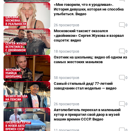
«Мне говорили, что я уродливая».
История девушки, которая не способна
улыбаться. Видео
26 просмотров
0
Московский таксист оказался
«двойником» Сергея Жукова и взорвал
соцсети: видео
18 просмотров
0
Охотник на школьниц: видео об одном из
самых жестоких маньяков
58 просмотров
0
Самый стильный дед! 77-летний
заводчанин стал моделью — видео
26 просмотров
0
Автолюбитель переехал в маленький
хутор и превратил свой двор в музей
машин времен СССР. Видео
11 просмотров
0