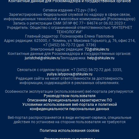
Контактные данные для Роскомнадзора и государственных органов
Сетевое издание «72.ру» (18+)
Зарегистрировано Федеральной службой по надзору в сфере связи,
информационных технологий и массовых коммуникаций (Роскомнадзор)
Запись о регистрации СМИ ЭЛ № ФС 77– 84674 от 06.02.2023 г.
Учредитель: Общество с ограниченной ответственностью "ИНТЕРНЕТ
ТЕХНОЛОГИИ"
Главный редактор: Познахарева Елена Павловна
Адрес редакции: 625000, г. Тюмень, ул. Максима Горького, д. 76, офис 214,
+7 (3452) 56-72-72 (доб. 3736)
Электронный адрес редакции:
72@shkulev.ru
Контактные данные для Роскомнадзора и государственных органов:
juristchel@shkulev.ru
Техподдержка:
help@shkulev.ru
Связаться с отделом продаж: +7 (3452) 56-72-72 доб. 3335,
yuliya.latypova@shkulev.ru
Редакция сайта не несет ответственности за достоверность
информации, содержащейся в рекламных объявлениях.
Особенности эксплуатации (использования) веб-портала регулируются:
Руководством пользователя
Описанием функциональных характеристик ПО
Условиями использования веб-портала и политикой
конфиденциальности персональных данных
Веб-портал распространяется в виде интернет-сервиса, специальные
действия по установке на стороне пользователя не требуются
Политика использования cookies