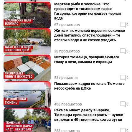
Мертвая рыба и зловоние. Что
происходит в тюменском парке
Гагарина, который поглощает черная
вода
67 просмотров
0
Жители тюменской деревни несколько
дней пытались спасти лошадей — те
стояли в воде и не хотели уходить
38 просмотров
0
История тюменца, превращающего
глину в печи, камины и изразцы
53 просмотра
0
Показываем кадры потопа в Тюмени с
небоскреба на ДОКе
408 просмотров
0
Река смывает дамбу в Зареке.
Тюменцы пришли ее строить — нужно
выложить 40 тысяч мешков за сутки
283 просмотра
0