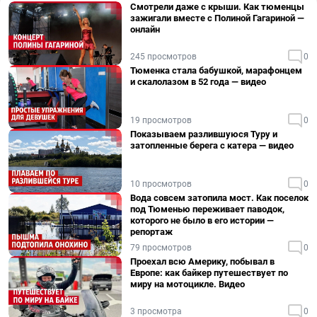
Смотрели даже с крыши. Как тюменцы
зажигали вместе с Полиной Гагариной —
онлайн
245 просмотров
0
Тюменка стала бабушкой, марафонцем
и скалолазом в 52 года — видео
19 просмотров
0
Показываем разлившуюся Туру и
затопленные берега с катера — видео
10 просмотров
0
Вода совсем затопила мост. Как поселок
под Тюменью переживает паводок,
которого не было в его истории —
репортаж
79 просмотров
0
Проехал всю Америку, побывал в
Европе: как байкер путешествует по
миру на мотоцикле. Видео
3 просмотра
0