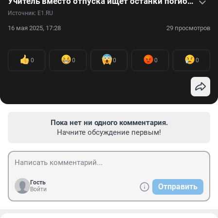
Учитель вместо отпуска ищет останки погибших на войне солдат — видео
Источник: 
E1.RU
16 мая 2025, 17:28
29 просмотров
0
0
0
0
0
Пока нет ни одного комментария.
Начните обсуждение первым!
Гость
Отправить
Войти