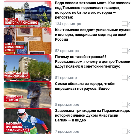
Вода совсем затопила мост. Как поселок
под Тюменью переживает паводок,
которого не было в его истории —
репортаж
134 просмотра
0
Как тюменка создает уникальные сумки
и шоперы, покорившие модниц со всей
России
52 просмотра
0
Почему он такой странный?
Рассказываем, почему в центре Тюмени
вдруг появился советский пентхаус
51 просмотр
0
Семья сбежала из города, чтобы
выращивать страусов. Видео
5 просмотров
0
Завоевала три медали на Паралимпиаде:
история сильной духом Анастасии
Багиян — в видео
7 просмотров
0