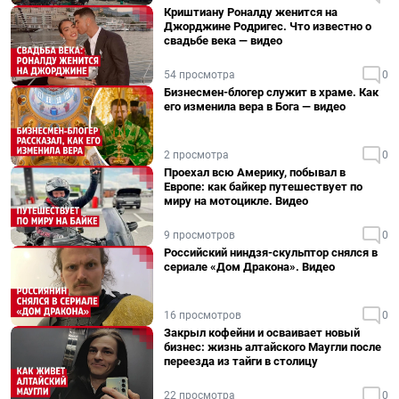
Криштиану Роналду женится на
Джорджине Родригес. Что известно о
свадьбе века — видео
54 просмотра
0
Бизнесмен-блогер служит в храме. Как
его изменила вера в Бога — видео
2 просмотра
0
Проехал всю Америку, побывал в
Европе: как байкер путешествует по
миру на мотоцикле. Видео
9 просмотров
0
Российский ниндзя-скульптор снялся в
сериале «Дом Дракона». Видео
16 просмотров
0
Закрыл кофейни и осваивает новый
бизнес: жизнь алтайского Маугли после
переезда из тайги в столицу
22 просмотра
0